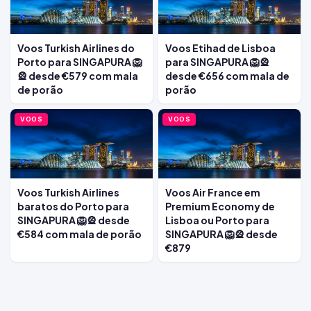
Voos Turkish Airlines do
Voos Etihad de Lisboa
Porto para SINGAPURA 🦁
para SINGAPURA 🦁🎡
🎡 desde €579 com mala
desde €656 com mala de
de porão
porão
VOOS
VOOS
Voos Turkish Airlines
Voos Air France em
baratos do Porto para
Premium Economy de
SINGAPURA 🦁🎡 desde
Lisboa ou Porto para
€584 com mala de porão
SINGAPURA 🦁🎡 desde
€879