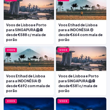
Voos de Lisboa e Porto
Voos Etihad de Lisboa
para SINGAPURA 🦁🎡
para a INDONÉSIA 😍
desde €588 c/ mala de
desde €664 com mala de
porão
porão
VOOS
VOOS
Voos Etihad de Lisboa
Voos de Lisboa e Porto
para a INDONÉSIA 😍
para SINGAPURA 🦁🎡
desde €692 com mala de
desde €581 c/ mala de
porão
porão
VOOS
VOOS