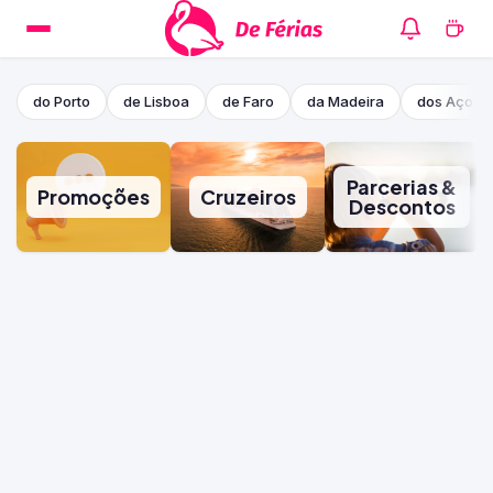
do Porto
de Lisboa
de Faro
da Madeira
dos Açore
Parcerias &
Promoções
Cruzeiros
Descontos