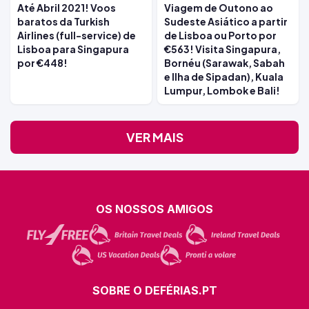
Até Abril 2021! Voos
Viagem de Outono ao
baratos da Turkish
Sudeste Asiático a partir
Airlines (full-service) de
de Lisboa ou Porto por
Lisboa para Singapura
€563! Visita Singapura,
por €448!
Bornéu (Sarawak, Sabah
e Ilha de Sipadan), Kuala
Lumpur, Lombok e Bali!
VER MAIS
OS NOSSOS AMIGOS
SOBRE O DEFÉRIAS.PT