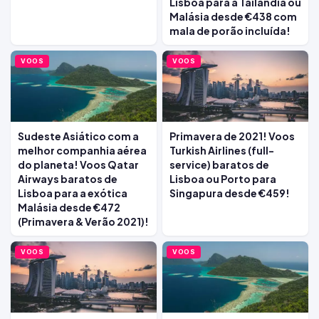
Lisboa para a Tailândia ou
Malásia desde €438 com
mala de porão incluída!
VOOS
VOOS
Sudeste Asiático com a
Primavera de 2021! Voos
melhor companhia aérea
Turkish Airlines (full-
do planeta! Voos Qatar
service) baratos de
Airways baratos de
Lisboa ou Porto para
Lisboa para a exótica
Singapura desde €459!
Malásia desde €472
(Primavera & Verão 2021)!
VOOS
VOOS