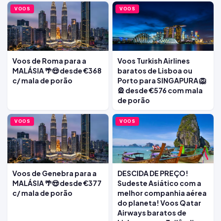
VOOS
VOOS
Voos de Roma para a
Voos Turkish Airlines
MALÁSIA 🌴😍 desde €368
baratos de Lisboa ou
c/ mala de porão
Porto para SINGAPURA 🦁
🎡 desde €576 com mala
de porão
VOOS
VOOS
Voos de Genebra para a
DESCIDA DE PREÇO!
MALÁSIA 🌴😍 desde €377
Sudeste Asiático com a
c/ mala de porão
melhor companhia aérea
do planeta! Voos Qatar
Airways baratos de