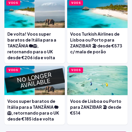
VOOS
VOOS
De volta! Voos super
Voos Turkish Airlines de
baratos de Itália para a
Lisboa ou Porto para
TANZÂNIA 🐘🦁,
ZANZIBAR 🏖️ desde €573
retornando para o UK
c/ mala de porão
desde €206 ida e volta
VOOS
VOOS
Voos super baratos de
Voos de Lisboa ou Porto
Itália para a TANZÂNIA 🐘
para ZANZIBAR 🏖️ desde
🦁, retornando para o UK
€514
desde €185 ida e volta