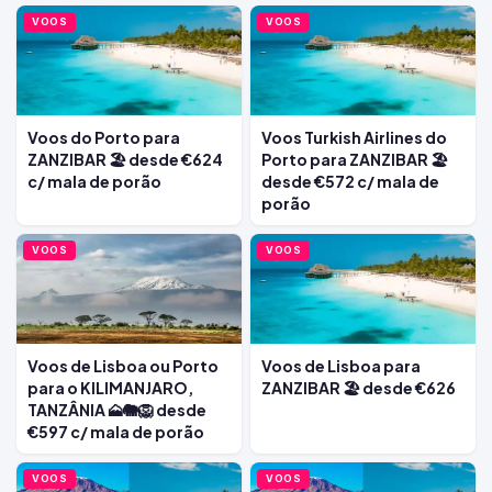
VOOS
VOOS
Voos do Porto para
Voos Turkish Airlines do
ZANZIBAR 🏖️ desde €624
Porto para ZANZIBAR 🏖️
c/ mala de porão
desde €572 c/ mala de
porão
VOOS
VOOS
Voos de Lisboa ou Porto
Voos de Lisboa para
para o KILIMANJARO,
ZANZIBAR 🏖️ desde €626
TANZÂNIA 🗻🐘🦁 desde
€597 c/ mala de porão
VOOS
VOOS