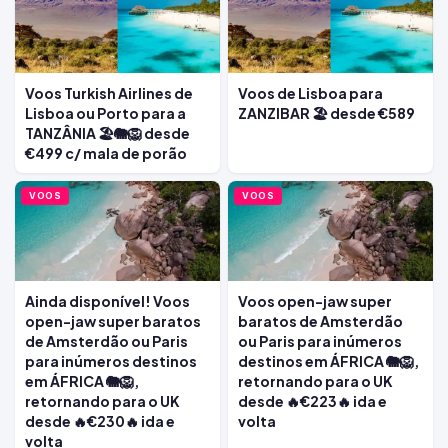
Voos Turkish Airlines de
Voos de Lisboa para
Lisboa ou Porto para a
ZANZIBAR 🏖️ desde €589
TANZÂNIA 🏖️🐘🦁 desde
€499 c/ mala de porão
VOOS
VOOS
Ainda disponível! Voos
Voos open-jaw super
open-jaw super baratos
baratos de Amsterdão
de Amsterdão ou Paris
ou Paris para inúmeros
para inúmeros destinos
destinos em ÁFRICA 🐘🦁,
em ÁFRICA 🐘🦁,
retornando para o UK
retornando para o UK
desde 🔥€223🔥 ida e
desde 🔥€230🔥 ida e
volta
volta