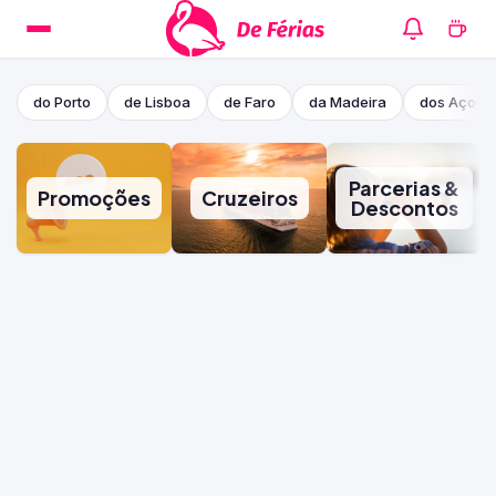
do Porto
de Lisboa
de Faro
da Madeira
dos Açore
Parcerias &
Promoções
Cruzeiros
Descontos