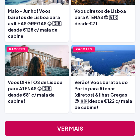
Maio – Junho! Voos
Voos diretos de Lisboa
baratos de Lisboa para
para ATENAS 😍 🇬🇷
as ILHAS GREGAS 😍 🇬🇷
desde €71
desde €128 c/ mala de
cabine
PACOTES
PACOTES
Voos DIRETOS de Lisboa
Verão! Voos baratos do
para ATENAS 😍 🇬🇷
Porto para Atenas
desde €81 c/ mala de
(diretos) & Ilhas Gregas
cabine!
😍 🇬🇷 desde €122 c/ mala
de cabine!
VER MAIS