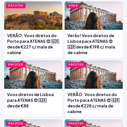
PACOTES
VOOS
VERÃO: Voos diretos do
Verão! Voos diretos de
Porto para ATENAS 😍 🇬🇷
Lisboa para ATENAS 😍
desde €227 c/ mala de
🇬🇷 desde €198 c/ mala
cabine
de cabine
PACOTES
PACOTES
Voos diretos de Lisboa
VERÃO: Voos diretos do
para ATENAS 😍 🇬🇷
Porto para ATENAS 😍 🇬🇷
desde €88
desde €228 c/ mala de
cabine
PACOTES
PACOTES