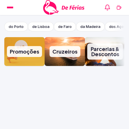
do Porto
de Lisboa
de Faro
da Madeira
dos Açore
Parcerias &
Promoções
Cruzeiros
Descontos