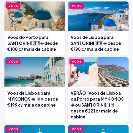
VOOS
VOOS
Voos do Porto para
Voos de Lisboa para
SANTORINI 🇬🇷☀️ desde
SANTORINI 🇬🇷☀️ desde
€180 c/ mala de cabine
€198 c/ mala de cabine
VOOS
VOOS
Voos de Lisboa para
VERÃO! Voos de Lisboa
MYKONOS ☀️ 🇬🇷 desde
ou Porto para MYKONOS
€199 c/ mala de cabine
☀️ ou SANTORINI 🇬🇷
desde €221 c/ mala de
cabine
VOOS
VOOS