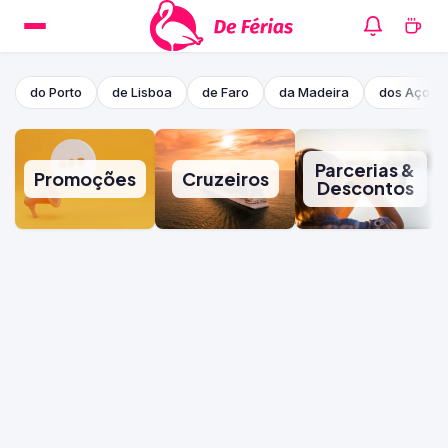
do Porto
de Lisboa
de Faro
da Madeira
dos Açore
Parcerias &
Promoções
Cruzeiros
Descontos