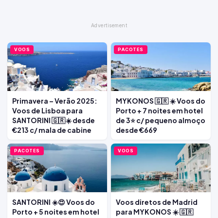
VOOS
PACOTES
Primavera – Verão 2025:
MYKONOS 🇬🇷 ☀️ Voos do
Voos de Lisboa para
Porto + 7 noites em hotel
SANTORINI 🇬🇷☀️ desde
de 3⭐ c/ pequeno almoço
€213 c/ mala de cabine
desde €669
PACOTES
VOOS
SANTORINI ☀️😍 Voos do
Voos diretos de Madrid
Porto + 5 noites em hotel
para MYKONOS ☀️ 🇬🇷