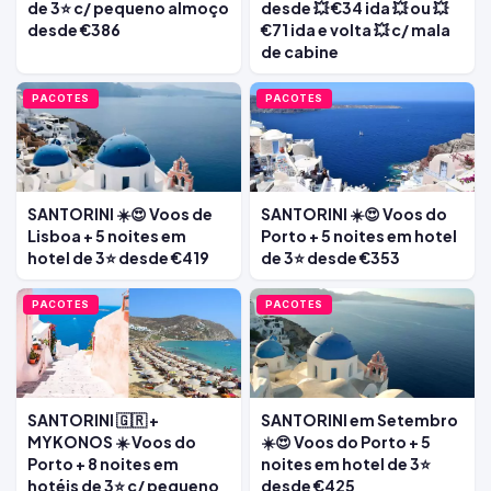
de 3⭐ c/ pequeno almoço
desde 💥 €34 ida 💥 ou 💥
desde €386
€71 ida e volta 💥 c/ mala
de cabine
PACOTES
PACOTES
SANTORINI ☀️😍 Voos de
SANTORINI ☀️😍 Voos do
Lisboa + 5 noites em
Porto + 5 noites em hotel
hotel de 3⭐ desde €419
de 3⭐ desde €353
PACOTES
PACOTES
SANTORINI 🇬🇷 +
SANTORINI em Setembro
MYKONOS ☀️ Voos do
☀️😍 Voos do Porto + 5
Porto + 8 noites em
noites em hotel de 3⭐
hotéis de 3⭐ c/ pequeno
desde €425