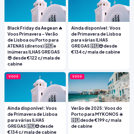
Black Friday da Aegean 🔥
Ainda disponível: Voos
Voos Primavera – Verão
de Primavera de Lisboa
de Lisboa ou Porto para
para várias ILHAS
ATENAS (diretos) 🇬🇷 e
GREGAS 🇬🇷😎 desde
inúmeras ILHAS GREGAS
€134 c/ mala de cabine
😎 desde €122 c/ mala de
cabine
VOOS
VOOS
Ainda disponível: Voos
Verão de 2025: Voos do
de Primavera de Lisboa
Porto para MYKONOS ☀️
para várias ILHAS
🇬🇷 desde €199 c/ mala
GREGAS 🇬🇷😎 desde
de cabine
€134 c/ mala de cabine