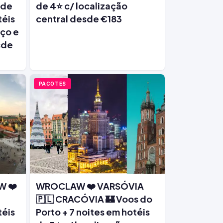
 de
de 4⭐ c/ localização
téis
central desde €183
ço e
sde
PACOTES
W ❤️
WROCLAW ❤️ VARSÓVIA
e
🇵🇱 CRACÓVIA 🏰 Voos do
téis
Porto + 7 noites em hotéis