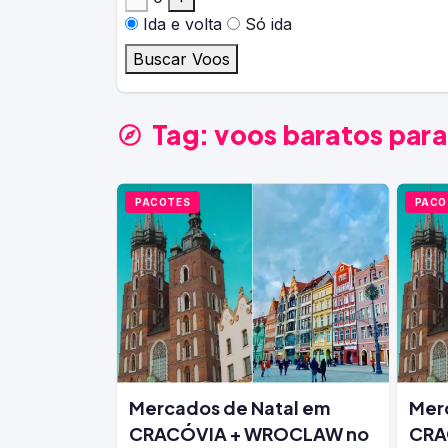
Ida e volta
Só ida
Buscar Voos
Tag:
voos baratos par
PACOTES
PACO
Mercados de Natal em
Mer
CRACÓVIA + WROCLAW no
CRA