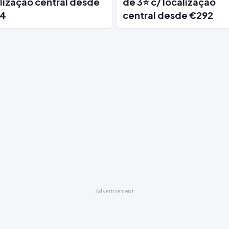
lização central desde
de 3⭐ c/ localização
4
central desde €292