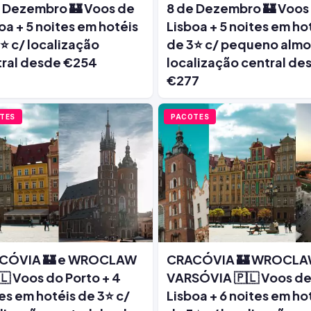
 Dezembro 🏰 Voos de
8 de Dezembro 🏰 Voos
oa + 5 noites em hotéis
Lisboa + 5 noites em ho
⭐ c/ localização
de 3⭐ c/ pequeno almo
tral desde €254
localização central de
€277
TES
PACOTES
CÓVIA 🏰 e WROCLAW
CRACÓVIA 🏰 WROCLA
🇱 Voos do Porto + 4
VARSÓVIA 🇵🇱 Voos d
es em hotéis de 3⭐ c/
Lisboa + 6 noites em ho