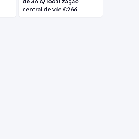
de 3⭐ c/ localização
central desde €266