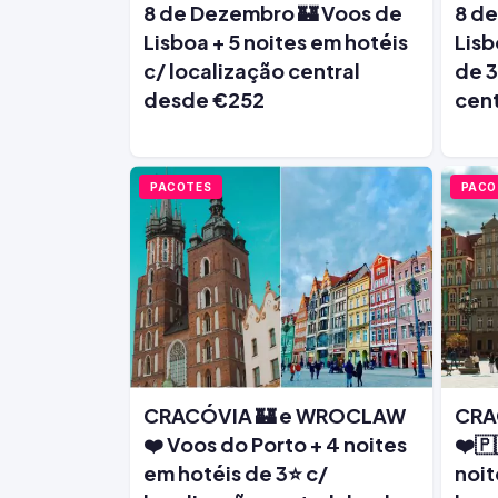
8 de Dezembro 🏰 Voos de
8 de
Lisboa + 5 noites em hotéis
Lisb
c/ localização central
de 3
desde €252
cen
PACOTES
PACO
CRACÓVIA 🏰 e WROCLAW
CRA
❤️ Voos do Porto + 4 noites
❤️🇵
em hotéis de 3⭐ c/
noit