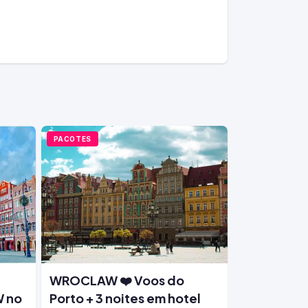
PACOTES
WROCLAW ❤️ Voos do
 no
Porto + 3 noites em hotel