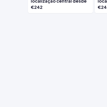
localização central desde
loca
€242
€24