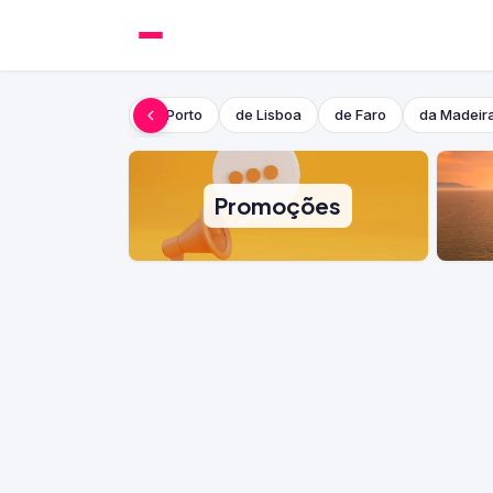
do Porto
de Lisboa
de Faro
da Madeir
Promoções