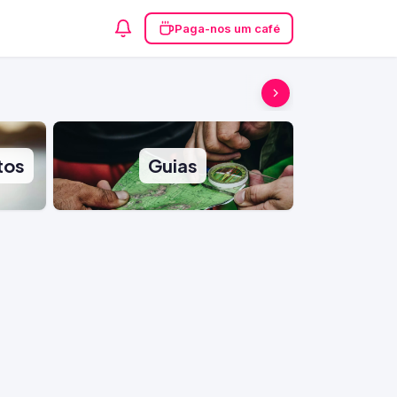
Paga-nos um café
tos
Guias