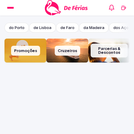
do Porto
de Lisboa
de Faro
da Madeira
dos Açore
Parcerias &
Promoções
Cruzeiros
Descontos