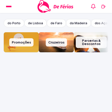
do Porto
de Lisboa
de Faro
da Madeira
dos Açore
Parcerias &
Promoções
Cruzeiros
Descontos