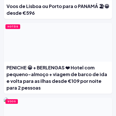
Voos de Lisboa ou Porto para o PANAMÁ 🏖️😀
desde €596
HOTÉIS
PENICHE 😀 + BERLENGAS ❤️ Hotel com
pequeno-almoço + viagem de barco de ida
e volta para as ilhas desde €109 por noite
para 2 pessoas
VOOS