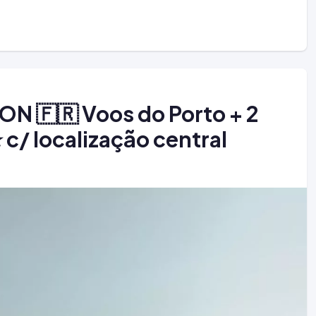
N 🇫🇷 Voos do Porto + 2
 c/ localização central