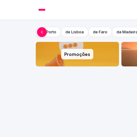
do Porto
de Lisboa
de Faro
da Madeir
Promoções