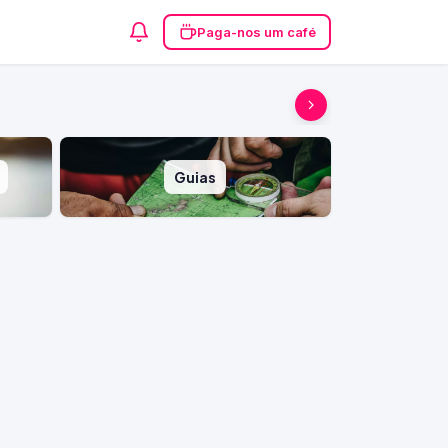
Paga-nos um café
Guias