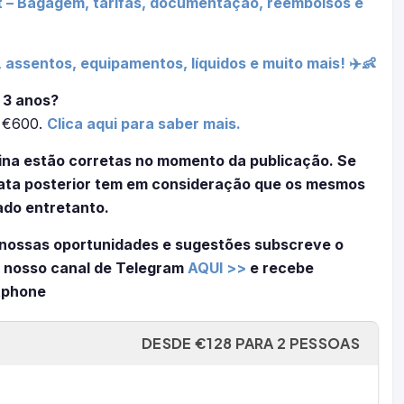
t – Bagagem, tarifas, documentação, reembolsos e
 assentos, equipamentos, líquidos e muito mais! ✈️👶
 3 anos?
é €600.
Clica aqui para saber mais.
ina estão corretas no momento da publicação. Se
 data posterior tem em consideração que os mesmos
ado entretanto.
nossas oportunidades e sugestões subscreve o
 nosso canal de Telegram
AQUI >>
e recebe
tphone
DESDE €128 PARA 2 PESSOAS