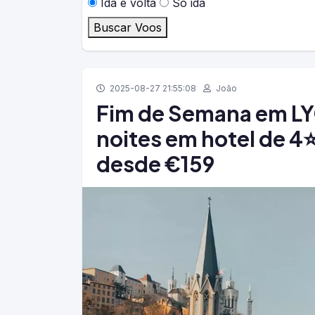
Ida e volta
Só ida
Buscar Voos
2025-08-27 21:55:08
João
Fim de Semana em LYO
noites em hotel de 4⭐
desde €159