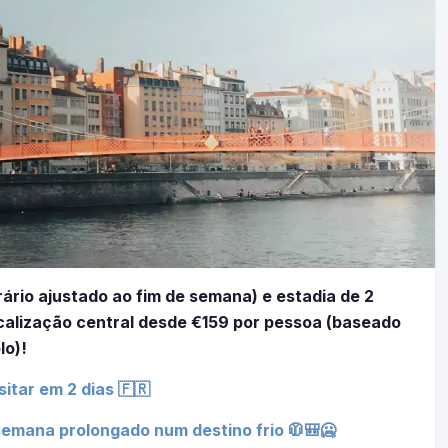
rário ajustado ao fim de semana) e estadia de 2
ocalização central desde €159 por pessoa (baseado
lo)!
itar em 2 dias 🇫🇷
semana prolongado num destino frio 🧥🎒🥶