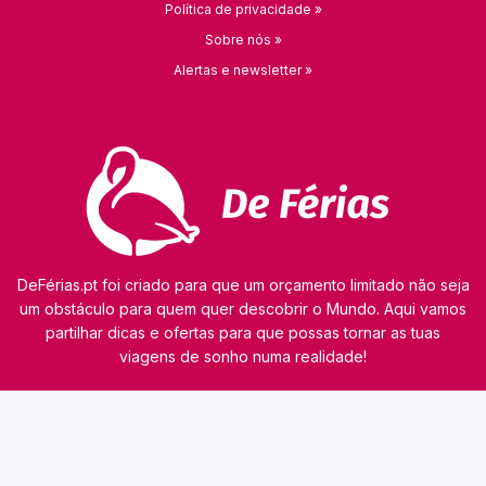
Política de privacidade »
Sobre nós »
Alertas e newsletter »
DeFérias.pt foi criado para que um orçamento limitado não seja
um obstáculo para quem quer descobrir o Mundo. Aqui vamos
partilhar dicas e ofertas para que possas tornar as tuas
viagens de sonho numa realidade!
© 2026 kamaviNET sp. z o.o.
O nosso site utiliza tecnologias como cookies para obter e processar dados pessoais,
analisar o tráfego e personalizar o conteúdo dos anúncios. Os nossos parceiros podem
também utilizar esta tecnologia como parte do nosso site. A informação detalhada sobre
cookies e o tratamento de dados pessoais consta da
Política de Privacidade
. Consulta esta
informação antes de utilizares o nosso site. Caso não concordes com a utilização de cookies,