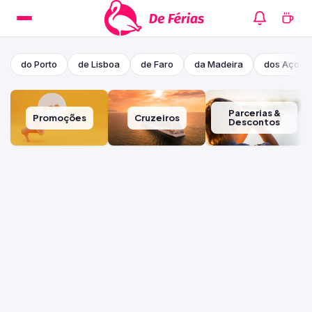
do Porto
de Lisboa
de Faro
da Madeira
dos Açore
Parcerias &
Promoções
Cruzeiros
Descontos