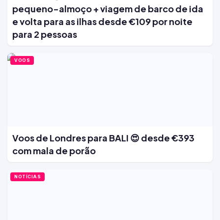
pequeno-almoço + viagem de barco de ida
e volta para as ilhas desde €109 por noite
para 2 pessoas
VOOS
Voos de Londres para BALI 😍 desde €393
com mala de porão
NOTÍCIAS