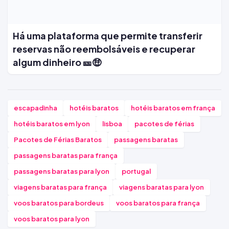
Há uma plataforma que permite transferir
reservas não reembolsáveis e recuperar
algum dinheiro 🎫🤑
escapadinha
hotéis baratos
hotéis baratos em frança
hotéis baratos em lyon
lisboa
pacotes de férias
Pacotes de Férias Baratos
passagens baratas
passagens baratas para frança
passagens baratas para lyon
portugal
viagens baratas para frança
viagens baratas para lyon
voos baratos para bordeus
voos baratos para frança
voos baratos para lyon