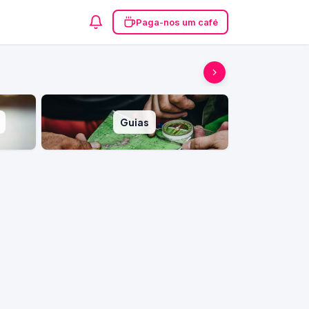
Paga-nos um café
Guias