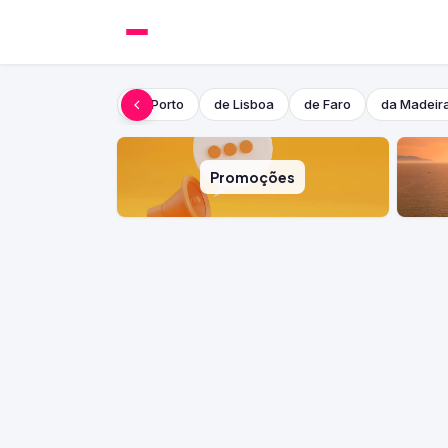
do Porto
de Lisboa
de Faro
da Madeir
Promoções