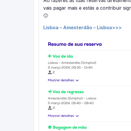
Ao fazeres as tuas reservas diretament
vais pagar mais e estás a contribuir sig
🙂
Lisboa – Amesterdão – Lisboa>>>