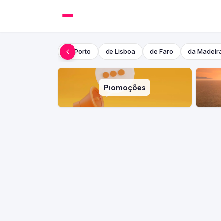
do Porto
de Lisboa
de Faro
da Madeir
Promoções