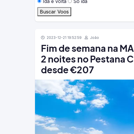
Ida e volta
Só ida
Buscar Voos
2023-12-21 19:52:59
João
Fim de semana na MA
2 noites no Pestana 
desde €207