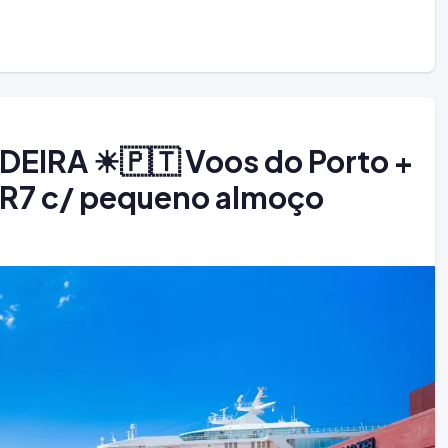
DEIRA ☀🇵🇹 Voos do Porto +
CR7 c/ pequeno almoço