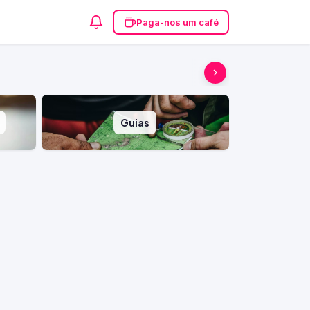
Paga-nos um café
Guias