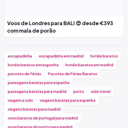
Voos de Londres para BALI 😍 desde €393
com mala de porão
escapadinha
escapadinha em madrid
hotéis baratos
hotéis baratos em espanha
hotéis baratos em madrid
pacotes de férias
Pacotes de Férias Baratos
passagens baratas para espanha
passagens baratas para madrid
porto
solo travel
viagem a solo
viagens baratas para espanha
viagens baratas para madrid
voos baratos de portugal para madrid
voos baratos do porto para madrid