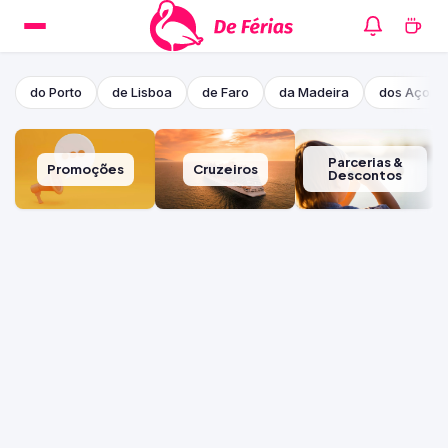
do Porto
de Lisboa
de Faro
da Madeira
dos Açore
Parcerias &
Promoções
Cruzeiros
Descontos