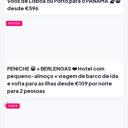
Voos de Lisboa ou Porto para o PANAMÁ 🏖️😀
desde €596
HOTÉIS
PENICHE 😀 + BERLENGAS ❤️ Hotel com
pequeno-almoço + viagem de barco de ida
e volta para as ilhas desde €109 por noite
para 2 pessoas
VOOS