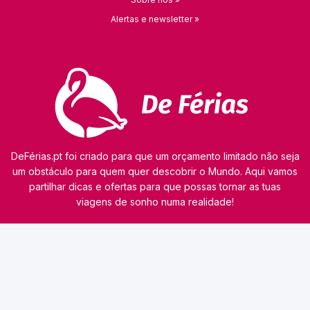
Alertas e newsletter »
DeFérias.pt foi criado para que um orçamento limitado não seja
um obstáculo para quem quer descobrir o Mundo. Aqui vamos
partilhar dicas e ofertas para que possas tornar as tuas
viagens de sonho numa realidade!
© 2026 kamaviNET sp. z o.o.
O nosso site utiliza tecnologias como cookies para obter e processar dados pessoais,
analisar o tráfego e personalizar o conteúdo dos anúncios. Os nossos parceiros podem
também utilizar esta tecnologia como parte do nosso site. A informação detalhada sobre
cookies e o tratamento de dados pessoais consta da
Política de Privacidade
. Consulta esta
informação antes de utilizares o nosso site. Caso não concordes com a utilização de cookies,
altera as definições do teu browser ou deixa de utilizar o website. Continuar a navegar
implica aceitação dos cookies no teu dispositivo.