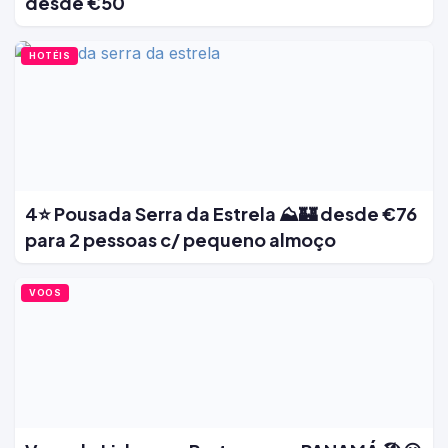
desde €50
HOTÉIS
4⭐ Pousada Serra da Estrela ⛰️🏰 desde €76
para 2 pessoas c/ pequeno almoço
VOOS