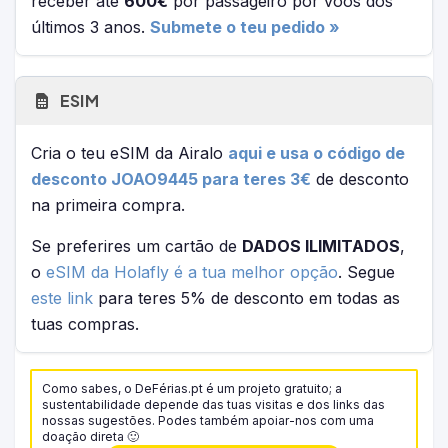
receber até
600€
por passageiro por voos dos
últimos 3 anos.
Submete o teu pedido »
ESIM
Cria o teu eSIM da Airalo
aqui e usa o código de
desconto JOAO9445 para teres 3€
de desconto
na primeira compra.
Se preferires um cartão de
DADOS ILIMITADOS
,
o
eSIM da Holafly é a tua melhor opção
. Segue
este link
para teres 5% de desconto em todas as
tuas compras.
Como sabes, o DeFérias.pt é um projeto gratuito; a
sustentabilidade depende das tuas visitas e dos links das
nossas sugestões. Podes também apoiar-nos com uma
doação direta 🙂