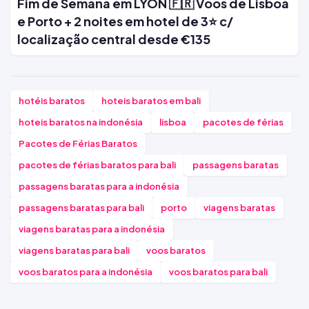
Fim de Semana em LYON 🇫🇷 Voos de Lisboa
e Porto + 2 noites em hotel de 3⭐ c/
localização central desde €135
hotéis baratos
hoteis baratos em bali
hoteis baratos na indonésia
lisboa
pacotes de férias
Pacotes de Férias Baratos
pacotes de férias baratos para bali
passagens baratas
passagens baratas para a indonésia
passagens baratas para bali
porto
viagens baratas
viagens baratas para a indonésia
viagens baratas para bali
voos baratos
voos baratos para a indonésia
voos baratos para bali