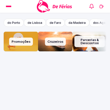
do Porto
de Lisboa
de Faro
da Madeira
dos Açore
Parcerias &
Promoções
Cruzeiros
Descontos