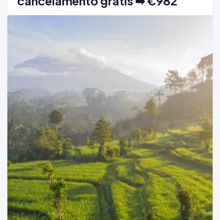
cancelamento grátis ➡ €982