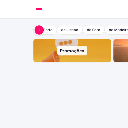
do Porto
de Lisboa
de Faro
da Madeir
Promoções