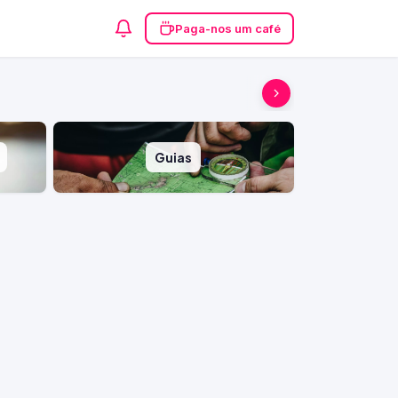
Paga-nos um café
Guias