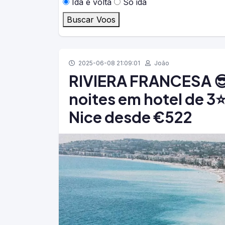
Ida e volta
Só ida
Buscar Voos
2025-06-08 21:09:01
João
RIVIERA FRANCESA 😎
noites em hotel de 3⭐
Nice desde €522