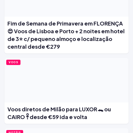
Fim de Semana de Primavera em FLORENÇA
😍 Voos de Lisboa e Porto + 2 noites em hotel
de 3⭐ c/ pequeno almoço e localização
central desde €279
VOOS
Voos diretos de Milão para LUXOR 🐊 ou
CAIRO 𓋹 desde €59 ida e volta
HOTÉIS