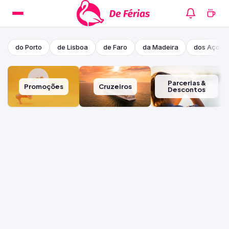
do Porto
de Lisboa
de Faro
da Madeira
dos Açore
Parcerias &
Promoções
Cruzeiros
Descontos