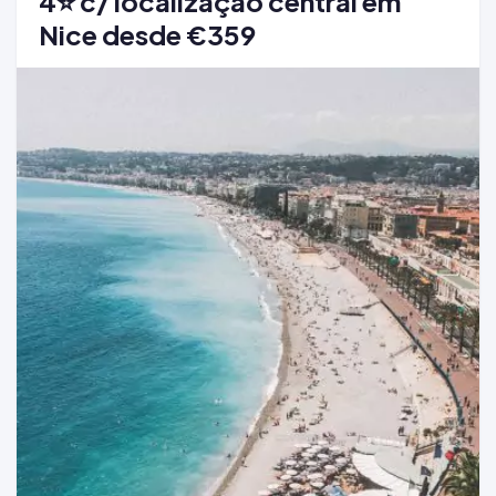
4⭐ c/ localização central em
Nice desde €359