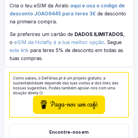
Cria o teu eSIM da Airalo
aqui e usa o código de
desconto JOAO9445 para teres 3€
de desconto
na primeira compra.
Se preferires um cartão de
DADOS ILIMITADOS
,
o
eSIM da Holafly é a tua melhor opção
. Segue
este link
para teres 5% de desconto em todas as
tuas compras.
Como sabes, o DeFérias.pt é um projeto gratuito; a
sustentabilidade depende das tuas visitas e dos links das
nossas sugestões. Podes também apoiar-nos com uma
doação direta 🙂
Paga-nos um café
Encontre-nos em