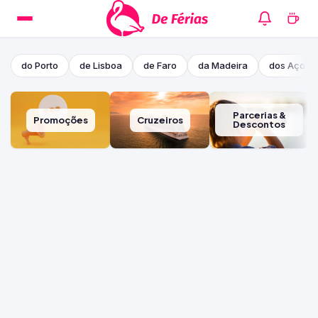
do Porto
de Lisboa
de Faro
da Madeira
dos Açore
Parcerias &
Promoções
Cruzeiros
Descontos