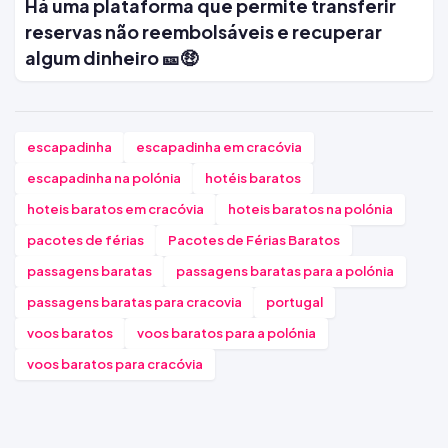
Há uma plataforma que permite transferir
reservas não reembolsáveis e recuperar
algum dinheiro 🎫🤑
escapadinha
escapadinha em cracóvia
escapadinha na polónia
hotéis baratos
hoteis baratos em cracóvia
hoteis baratos na polónia
pacotes de férias
Pacotes de Férias Baratos
passagens baratas
passagens baratas para a polónia
passagens baratas para cracovia
portugal
voos baratos
voos baratos para a polónia
voos baratos para cracóvia