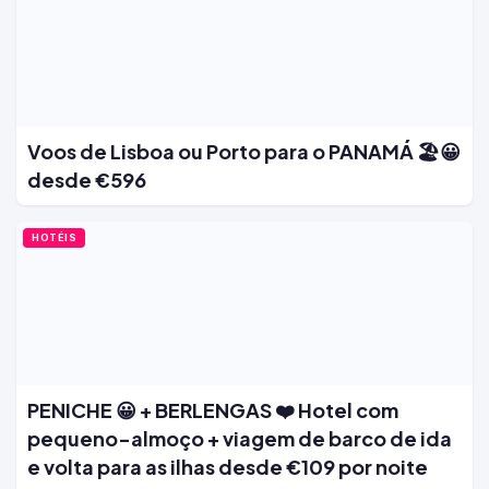
Voos de Lisboa ou Porto para o PANAMÁ 🏖️😀
desde €596
HOTÉIS
PENICHE 😀 + BERLENGAS ❤️ Hotel com
pequeno-almoço + viagem de barco de ida
e volta para as ilhas desde €109 por noite