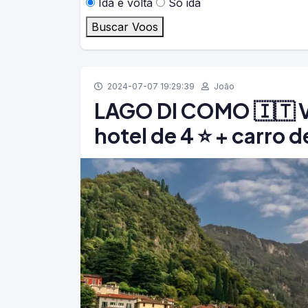
Ida e volta
Só ida
Buscar Voos
2024-07-07 19:29:39
João
LAGO DI COMO 🇮🇹 Vo
hotel de 4 ⭐ + carro 