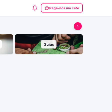
Paga-nos um café
Guias