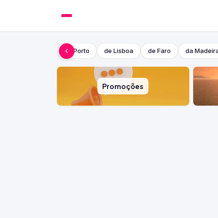
do Porto
de Lisboa
de Faro
da Madeir
Promoções