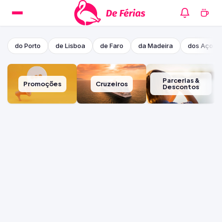
do Porto
de Lisboa
de Faro
da Madeira
dos Açore
Parcerias &
Promoções
Cruzeiros
Descontos