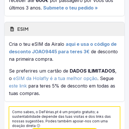
receber até
600€
por passageiro por voos dos
últimos 3 anos.
Submete o teu pedido »
ESIM
Cria o teu eSIM da Airalo
aqui e usa o código de
desconto JOAO9445 para teres 3€
de desconto
na primeira compra.
Se preferires um cartão de
DADOS ILIMITADOS
,
o
eSIM da Holafly é a tua melhor opção
. Segue
este link
para teres 5% de desconto em todas as
tuas compras.
Como sabes, o DeFérias.pt é um projeto gratuito; a
sustentabilidade depende das tuas visitas e dos links das
nossas sugestões. Podes também apoiar-nos com uma
doação direta 🙂