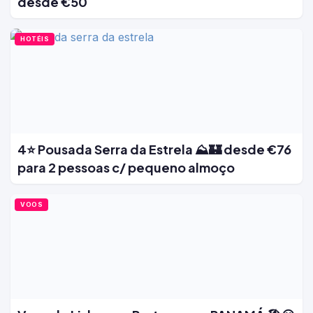
desde €50
HOTÉIS
4⭐ Pousada Serra da Estrela ⛰️🏰 desde €76
para 2 pessoas c/ pequeno almoço
VOOS