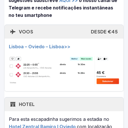
sugestões subscreve
AQUI >>
o nosso canal de
Telegram e recebe notificações instantâneas
no teu smartphone
VOOS
DESDE €45
Lisboa – Oviedo – Lisboa>>
HOTEL
Para esta escapadinha sugerimos a estadia no
Hotel Zentral Ramiro I Oviedo
com localização