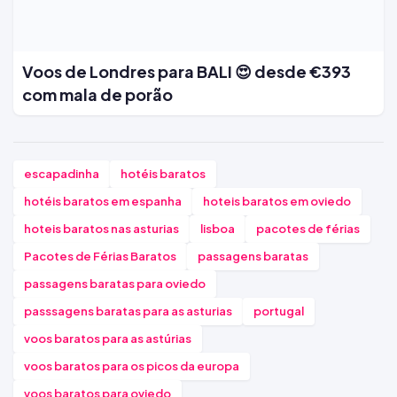
Voos de Londres para BALI 😍 desde €393
com mala de porão
escapadinha
hotéis baratos
hotéis baratos em espanha
hoteis baratos em oviedo
hoteis baratos nas asturias
lisboa
pacotes de férias
Pacotes de Férias Baratos
passagens baratas
passagens baratas para oviedo
passsagens baratas para as asturias
portugal
voos baratos para as astúrias
voos baratos para os picos da europa
voos baratos para oviedo