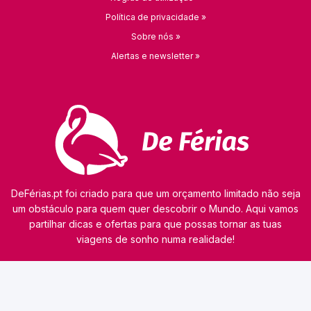
Política de privacidade »
Sobre nós »
Alertas e newsletter »
DeFérias.pt foi criado para que um orçamento limitado não seja
um obstáculo para quem quer descobrir o Mundo. Aqui vamos
partilhar dicas e ofertas para que possas tornar as tuas
viagens de sonho numa realidade!
© 2026 kamaviNET sp. z o.o.
O nosso site utiliza tecnologias como cookies para obter e processar dados pessoais,
analisar o tráfego e personalizar o conteúdo dos anúncios. Os nossos parceiros podem
também utilizar esta tecnologia como parte do nosso site. A informação detalhada sobre
cookies e o tratamento de dados pessoais consta da
Política de Privacidade
. Consulta esta