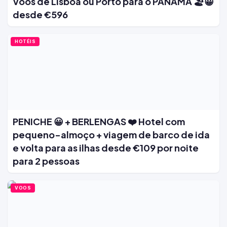
Voos de Lisboa ou Porto para o PANAMÁ 🏖️😀
desde €596
HOTÉIS
PENICHE 😀 + BERLENGAS ❤️ Hotel com
pequeno-almoço + viagem de barco de ida
e volta para as ilhas desde €109 por noite
para 2 pessoas
VOOS