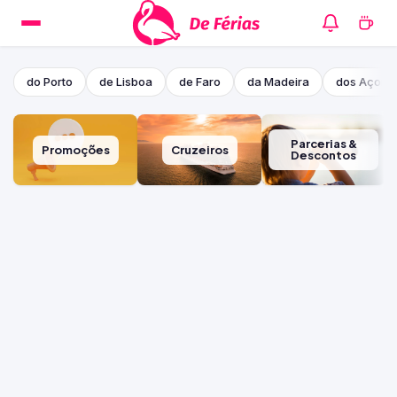
do Porto
de Lisboa
de Faro
da Madeira
dos Açore
Parcerias &
Promoções
Cruzeiros
Descontos