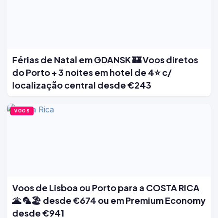
Férias de Natal em GDANSK 🏰 Voos diretos
do Porto + 3 noites em hotel de 4⭐ c/
localização central desde €243
VOOS
Voos de Lisboa ou Porto para a COSTA RICA
🌋 🦜🏖️ desde €674 ou em Premium Economy
desde €941