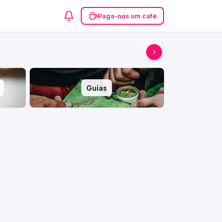
Paga-nos um café
Guias