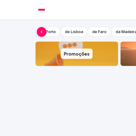
do Porto
de Lisboa
de Faro
da Madeir
Promoções