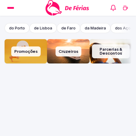
do Porto
de Lisboa
de Faro
da Madeira
dos Açore
Parcerias &
Promoções
Cruzeiros
Descontos