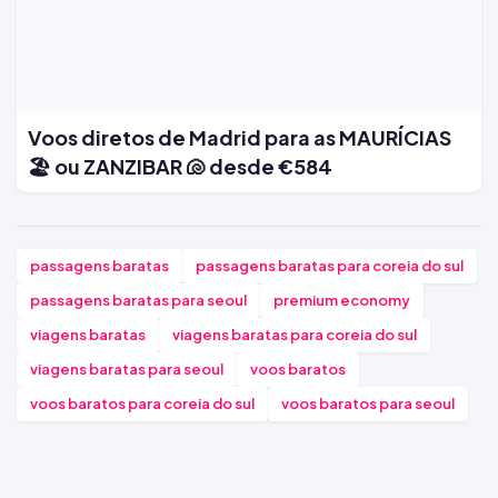
Voos diretos de Madrid para as MAURÍCIAS
🏖️ ou ZANZIBAR 🐚 desde €584
passagens baratas
passagens baratas para coreia do sul
passagens baratas para seoul
premium economy
viagens baratas
viagens baratas para coreia do sul
viagens baratas para seoul
voos baratos
voos baratos para coreia do sul
voos baratos para seoul