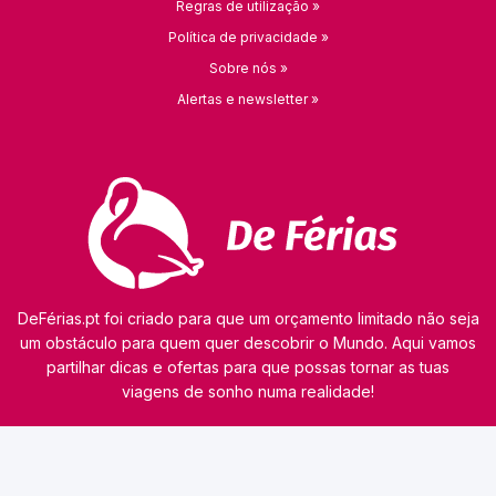
Regras de utilização »
Política de privacidade »
Sobre nós »
Alertas e newsletter »
DeFérias.pt foi criado para que um orçamento limitado não seja
um obstáculo para quem quer descobrir o Mundo. Aqui vamos
partilhar dicas e ofertas para que possas tornar as tuas
viagens de sonho numa realidade!
© 2026 kamaviNET sp. z o.o.
O nosso site utiliza tecnologias como cookies para obter e processar dados pessoais,
analisar o tráfego e personalizar o conteúdo dos anúncios. Os nossos parceiros podem
também utilizar esta tecnologia como parte do nosso site. A informação detalhada sobre