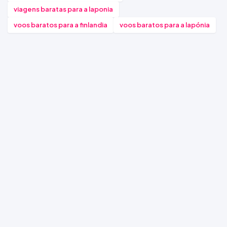
viagens baratas para a laponia
voos baratos para a finlandia
voos baratos para a lapónia