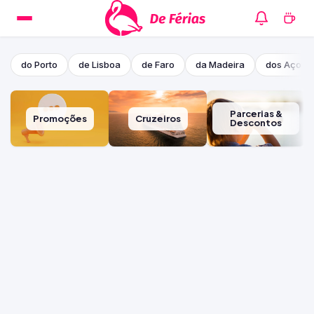
do Porto
de Lisboa
de Faro
da Madeira
dos Açore
Parcerias &
Promoções
Cruzeiros
Descontos