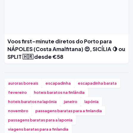
Voos first-minute diretos do Porto para
NÁPOLES (Costa Amalfitana) 😍, SICÍLIA 🍋 ou
SPLIT 🇭🇷 desde €58
auroras boreais
escapadinha
escapadinha barata
fevereiro
hoteis baratos na finlândia
hoteis baratos na lapónia
janeiro
lapónia
novembro
passagens baratas para a finlandia
passagens baratas para a laponia
viagens baratas para a finlandia