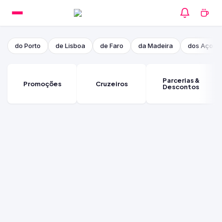
do Porto
de Lisboa
de Faro
da Madeira
dos Açore
Parcerias &
Promoções
Cruzeiros
Descontos