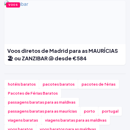
VOOS
Voos diretos de Madrid para as MAURÍCIAS
🏖️ ou ZANZIBAR 🐚 desde €584
hotéis baratos
pacotes baratos
pacotes de férias
Pacotes de Férias Baratos
passagens baratas para as maldivas
passagens baratas para as maurícias
porto
portugal
viagens baratas
viagens baratas para as maldivas
voos baratos
voos baratos para as maldivas