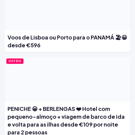
Voos de Lisboa ou Porto para o PANAMÁ 🏖️😀
desde €596
HOTÉIS
PENICHE 😀 + BERLENGAS ❤️ Hotel com
pequeno-almoço + viagem de barco de ida
e volta para as ilhas desde €109 por noite
para 2 pessoas