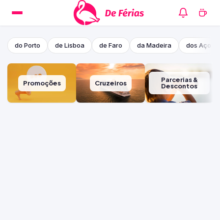
do Porto
de Lisboa
de Faro
da Madeira
dos Açore
Parcerias &
Promoções
Cruzeiros
Descontos