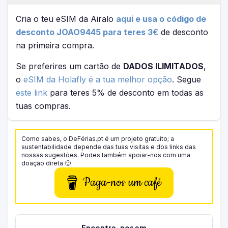
Cria o teu eSIM da Airalo
aqui e usa o código de
desconto JOAO9445 para teres 3€
de desconto
na primeira compra.
Se preferires um cartão de
DADOS ILIMITADOS
,
o
eSIM da Holafly é a tua melhor opção
. Segue
este link
para teres 5% de desconto em todas as
tuas compras.
Como sabes, o DeFérias.pt é um projeto gratuito; a
sustentabilidade depende das tuas visitas e dos links das
nossas sugestões. Podes também apoiar-nos com uma
doação direta 🙂
Paga-nos um café
Encontre-nos em