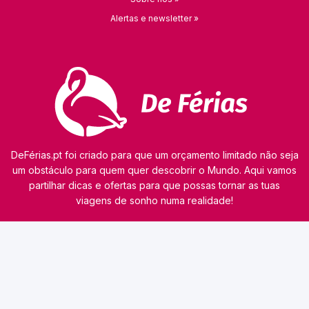
Alertas e newsletter »
DeFérias.pt foi criado para que um orçamento limitado não seja
um obstáculo para quem quer descobrir o Mundo. Aqui vamos
partilhar dicas e ofertas para que possas tornar as tuas
viagens de sonho numa realidade!
© 2026 kamaviNET sp. z o.o.
O nosso site utiliza tecnologias como cookies para obter e processar dados pessoais,
analisar o tráfego e personalizar o conteúdo dos anúncios. Os nossos parceiros podem
também utilizar esta tecnologia como parte do nosso site. A informação detalhada sobre
cookies e o tratamento de dados pessoais consta da
Política de Privacidade
. Consulta esta
informação antes de utilizares o nosso site. Caso não concordes com a utilização de cookies,
altera as definições do teu browser ou deixa de utilizar o website. Continuar a navegar
implica aceitação dos cookies no teu dispositivo.