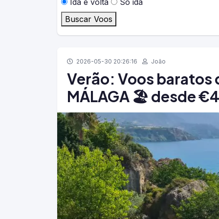
Ida e volta
Só ida
Buscar Voos
2026-05-30 20:26:16
João
Verão: Voos baratos 
MÁLAGA 🏖️ desde €