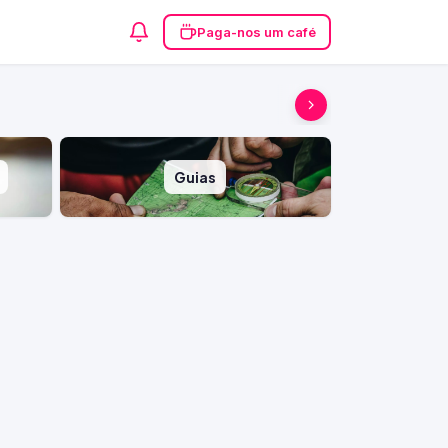
Paga-nos um café
Guias