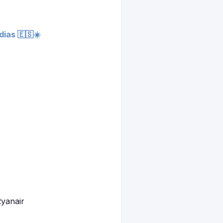
dias 🇪🇸☀️
Ryanair