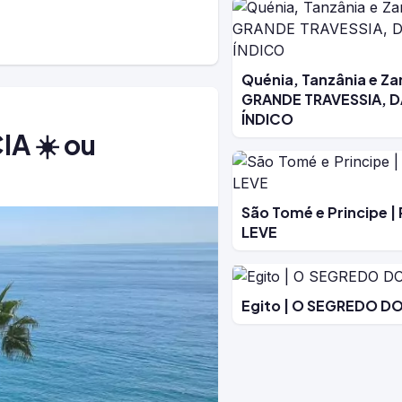
Quénia, Tanzânia e Zan
GRANDE TRAVESSIA, D
ÍNDICO
IA ☀️ ou
São Tomé e Principe |
LEVE
Egito | O SEGREDO D