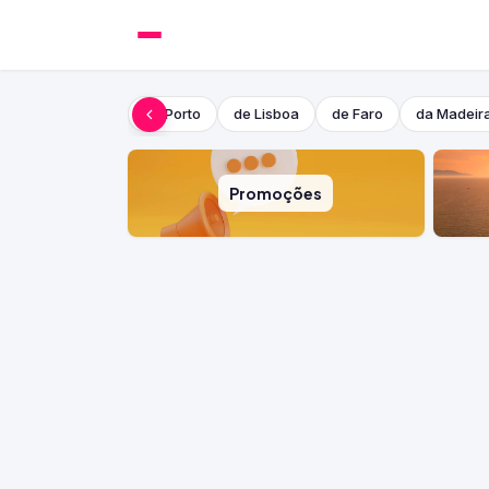
do Porto
de Lisboa
de Faro
da Madeir
Promoções