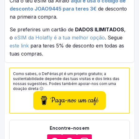
Cria o teu eSIM da Airalo
aqui e usa o código de
desconto JOAO9445 para teres 3€
de desconto
na primeira compra.
Se preferires um cartão de
DADOS ILIMITADOS
,
o
eSIM da Holafly é a tua melhor opção
. Segue
este link
para teres 5% de desconto em todas as
tuas compras.
Como sabes, o DeFérias.pt é um projeto gratuito; a
sustentabilidade depende das tuas visitas e dos links das
nossas sugestões. Podes também apoiar-nos com uma
doação direta 🙂
Paga-nos um café
Encontre-nos em