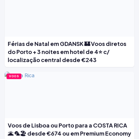
Férias de Natal em GDANSK 🏰 Voos diretos
do Porto + 3 noites em hotel de 4⭐ c/
localização central desde €243
VOOS
Voos de Lisboa ou Porto para a COSTA RICA
🌋 🦜🏖️ desde €674 ou em Premium Economy