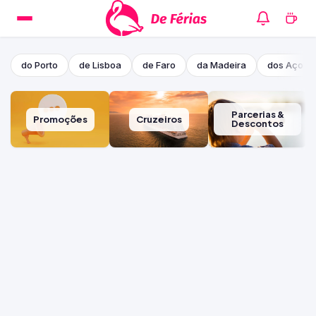
do Porto
de Lisboa
de Faro
da Madeira
dos Açore
Parcerias &
Promoções
Cruzeiros
Descontos