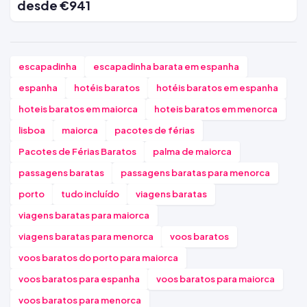
desde €941
escapadinha
escapadinha barata em espanha
espanha
hotéis baratos
hotéis baratos em espanha
hoteis baratos em maiorca
hoteis baratos em menorca
lisboa
maiorca
pacotes de férias
Pacotes de Férias Baratos
palma de maiorca
passagens baratas
passagens baratas para menorca
porto
tudo incluído
viagens baratas
viagens baratas para maiorca
viagens baratas para menorca
voos baratos
voos baratos do porto para maiorca
voos baratos para espanha
voos baratos para maiorca
voos baratos para menorca