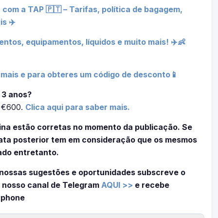
 com a TAP 🇵🇹 – Tarifas, política de bagagem,
s ✈️
ntos, equipamentos, líquidos e muito mais! ✈️👶
s mais e para obteres um código de desconto📱
 3 anos?
é €600.
Clica aqui para saber mais.
ina estão corretas no momento da publicação. Se
 data posterior tem em consideração que os mesmos
ado entretanto.
nossas sugestões e oportunidades subscreve o
 nosso canal de Telegram
AQUI >>
e recebe
tphone