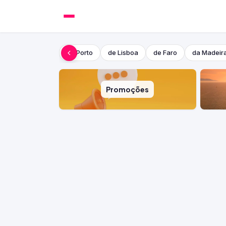
do Porto
de Lisboa
de Faro
da Madeir
Promoções