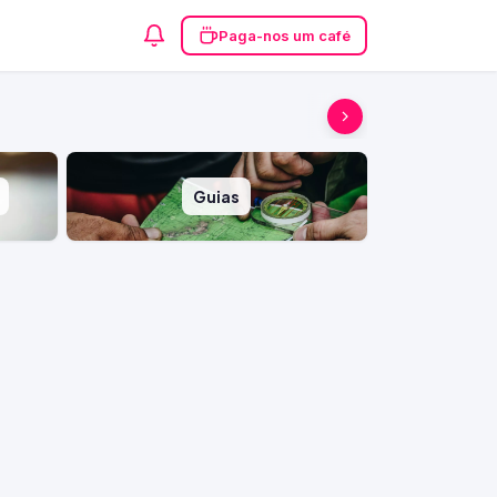
Paga-nos um café
Guias