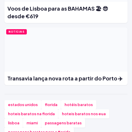
Voos de Lisboa para as BAHAMAS 🏖️ 😎
desde €619
NOTÍCIAS
Transavia lança nova rota a partir do Porto ✈️
estados unidos
florida
hotéis baratos
hoteis baratos na florida
hoteis baratos nos eua
lisboa
miami
passagens baratas