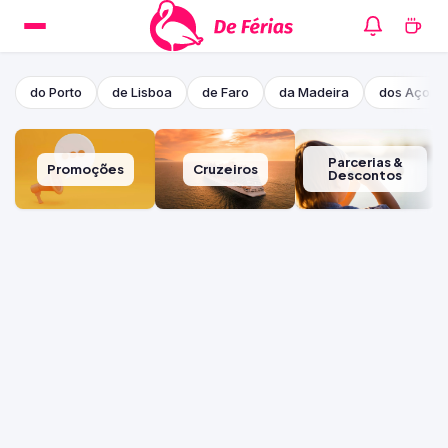
do Porto
de Lisboa
de Faro
da Madeira
dos Açore
Parcerias &
Promoções
Cruzeiros
Descontos