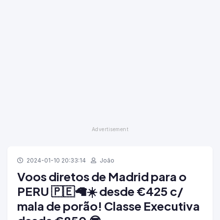
2024-01-10 20:33:14
João
Voos diretos de Madrid para o
PERU 🇵🇪🦙☀️ desde €425 c/
mala de porão! Classe Executiva