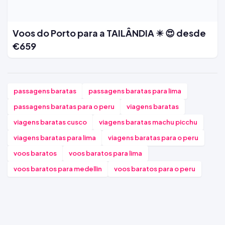
Voos do Porto para a TAILÂNDIA ☀ 😍 desde
€659
passagens baratas
passagens baratas para lima
passagens baratas para o peru
viagens baratas
viagens baratas cusco
viagens baratas machu picchu
viagens baratas para lima
viagens baratas para o peru
voos baratos
voos baratos para lima
voos baratos para medellin
voos baratos para o peru