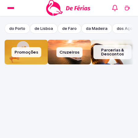
do Porto
de Lisboa
de Faro
da Madeira
dos Açore
Parcerias &
Promoções
Cruzeiros
Descontos