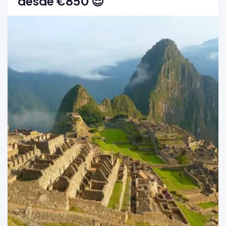
desde €850 😎