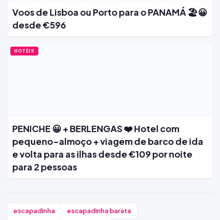
Voos de Lisboa ou Porto para o PANAMÁ 🏖️😀
desde €596
HOTÉIS
PENICHE 😀 + BERLENGAS ❤️ Hotel com
pequeno-almoço + viagem de barco de ida
e volta para as ilhas desde €109 por noite
para 2 pessoas
escapadinha
escapadinha barata