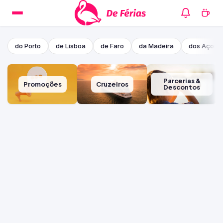
do Porto
de Lisboa
de Faro
da Madeira
dos Açore
Parcerias &
Promoções
Cruzeiros
Descontos