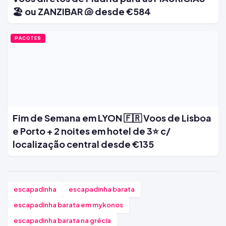
🏖️ ou ZANZIBAR 🐚 desde €584
PACOTES
Fim de Semana em LYON 🇫🇷 Voos de Lisboa
e Porto + 2 noites em hotel de 3⭐ c/
localização central desde €135
escapadinha
escapadinha barata
escapadinha barata em mykonos
escapadinha barata na grécia