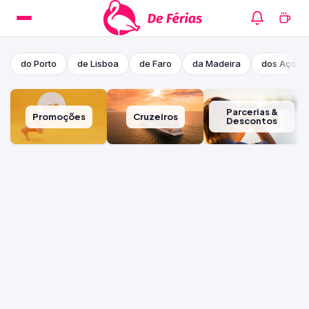
do Porto
de Lisboa
de Faro
da Madeira
dos Açore
Parcerias &
Promoções
Cruzeiros
Descontos