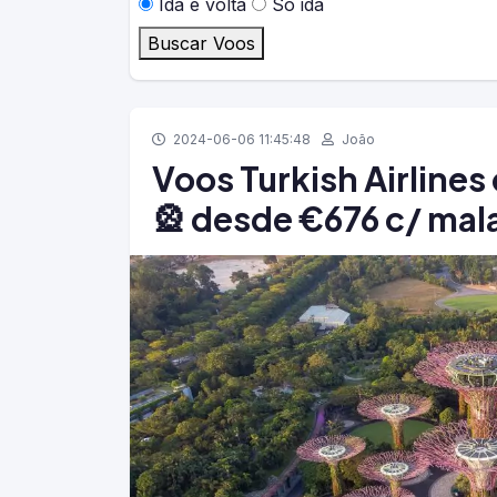
Ida e volta
Só ida
Buscar Voos
2024-06-06 11:45:48
João
Voos Turkish Airline
🎡 desde €676 c/ mal