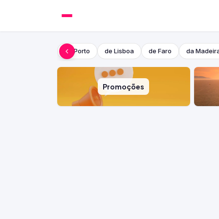
do Porto
de Lisboa
de Faro
da Madeir
Promoções