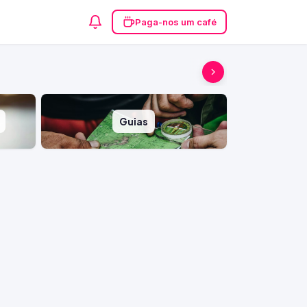
Paga-nos um café
Guias