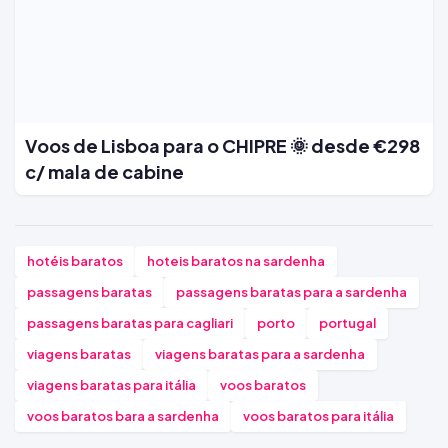
Voos de Lisboa para o CHIPRE 🌞 desde €298
c/ mala de cabine
hotéis baratos
hoteis baratos na sardenha
passagens baratas
passagens baratas para a sardenha
passagens baratas para cagliari
porto
portugal
viagens baratas
viagens baratas para a sardenha
viagens baratas para itália
voos baratos
voos baratos bara a sardenha
voos baratos para itália