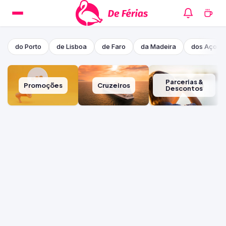
do Porto
de Lisboa
de Faro
da Madeira
dos Açore
Parcerias &
Promoções
Cruzeiros
Descontos