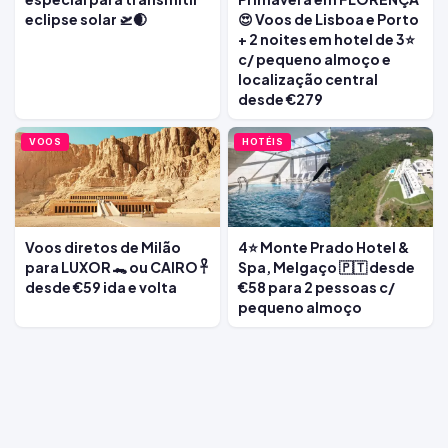
eclipse solar 🛫🌒
😍 Voos de Lisboa e Porto
+ 2 noites em hotel de 3⭐
c/ pequeno almoço e
localização central
desde €279
VOOS
HOTÉIS
Voos diretos de Milão
4⭐ Monte Prado Hotel &
para LUXOR 🐊 ou CAIRO 𓋹
Spa, Melgaço 🇵🇹 desde
desde €59 ida e volta
€58 para 2 pessoas c/
pequeno almoço