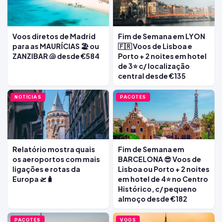
Voos diretos de Madrid
Fim de Semana em LYON
para as MAURÍCIAS 🏖️ ou
🇫🇷 Voos de Lisboa e
ZANZIBAR 🐚 desde €584
Porto + 2 noites em hotel
de 3⭐ c/ localização
central desde €135
NOTÍCIAS
PACOTES
Relatório mostra quais
Fim de Semana em
os aeroportos com mais
BARCELONA 😎 Voos de
ligações e rotas da
Lisboa ou Porto + 2 noites
Europa 🛫🧳
em hotel de 4⭐ no Centro
Histórico, c/ pequeno
almoço desde €182
PACOTES
VOOS