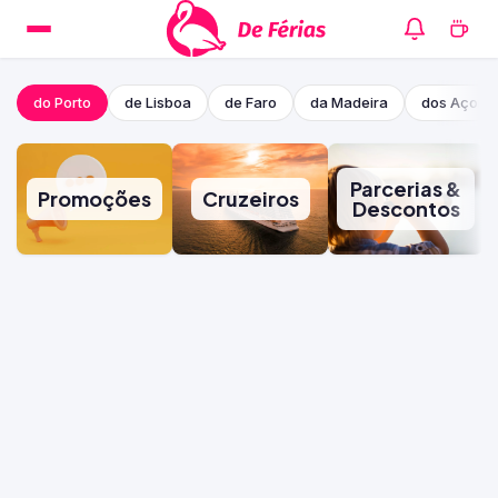
do Porto
de Lisboa
de Faro
da Madeira
dos Açore
Parcerias &
Promoções
Cruzeiros
Descontos