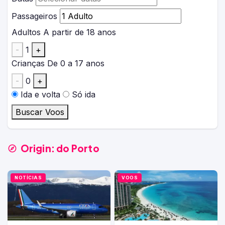
Passageiros
Adultos
A partir de 18 anos
-
1
+
Crianças
De 0 a 17 anos
-
0
+
Ida e volta
Só ida
Buscar Voos
Origin:
do Porto
NOTÍCIAS
VOOS