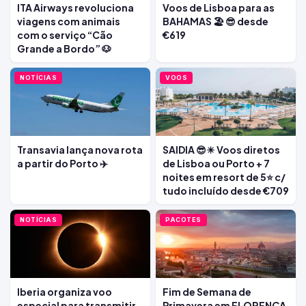
ITA Airways revoluciona
Voos de Lisboa para as
viagens com animais
BAHAMAS 🏖️ 😎 desde
com o serviço “Cão
€619
Grande a Bordo” 🐶
NOTÍCIAS
VOOS
Transavia lança nova rota
SAIDIA 😎☀ Voos diretos
a partir do Porto ✈️
de Lisboa ou Porto + 7
noites em resort de 5⭐ c/
tudo incluído desde €709
NOTÍCIAS
PACOTES
Iberia organiza voo
Fim de Semana de
especial para transmitir
Primavera em FLORENÇA