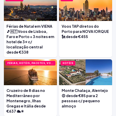
Férias de Natal em VIENA
Voos TAP diretos do
🎵🇦🇹 Voos de Lisboa,
Porto para NOVA IORQUE
Faro e Porto + 3 noites em
🗽 desde €455
hotel de 3⭐ c/
localização central
desde €338
FÉRIAS, HOTÉIS, PACOTES, VOOS
HOTÉIS
Cruzeiro de 8 dias no
Monte Chalaça, Alentejo
Mediterrâneo por
😍 desde €85 para 2
Montenegro, Ilhas
pessoas c/ pequeno
Gregas e Itália desde
almoço
€637 🛳️☀