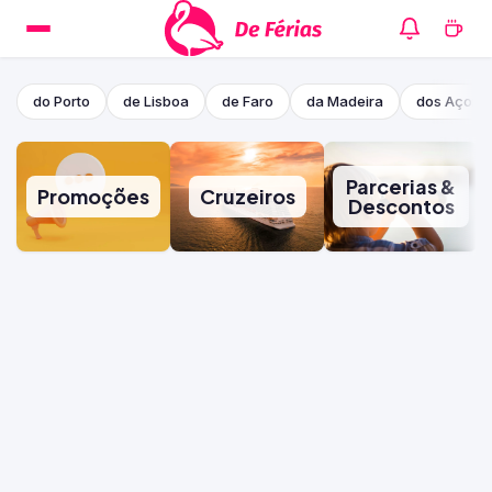
do Porto
de Lisboa
de Faro
da Madeira
dos Açore
Parcerias &
Promoções
Cruzeiros
Descontos