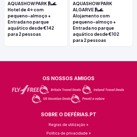
AQUASHOW PARK 🛝🌊
AQUASHOW PARK
Hotel de 4⭐ com
ALGARVE 🛝🌊
pequeno-almoço +
Alojamento com
Entrada no parque
pequeno-almoço +
aquático desde €142
Entrada no parque
para 2 pessoas
aquático desde €102
para 2 pessoas
OS NOSSOS AMIGOS
SOBRE O DEFÉRIAS.PT
Regras de utilização »
Política de privacidade »