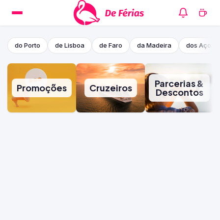
do Porto
de Lisboa
de Faro
da Madeira
dos Açore
Parcerias &
Promoções
Cruzeiros
Descontos