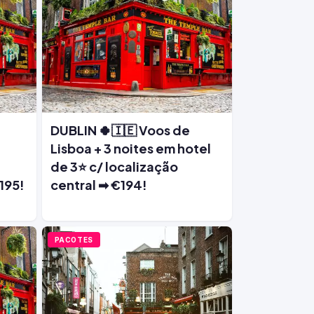
DUBLIN 🍀🇮🇪 Voos de
Lisboa + 3 noites em hotel
de 3⭐ c/ localização
195!
central ➡ €194!
PACOTES