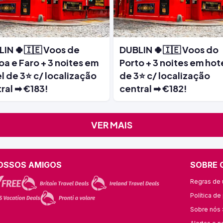
IN 🍀🇮🇪 Voos de
DUBLIN 🍀🇮🇪 Voos do
oa e Faro + 3 noites em
Porto + 3 noites em hot
l de 3⭐ c/ localização
de 3⭐ c/ localização
ral ➡ €183!
central ➡ €182!
VER MAIS
OSSOS AMIGOS
SOBRE 
Regras de u
Política de
Sobre nós 