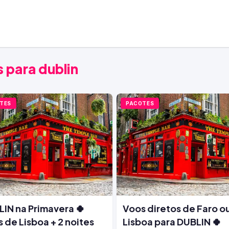
 para dublin
TES
PACOTES
IN na Primavera 🍀
Voos diretos de Faro o
 de Lisboa + 2 noites
Lisboa para DUBLIN 🍀