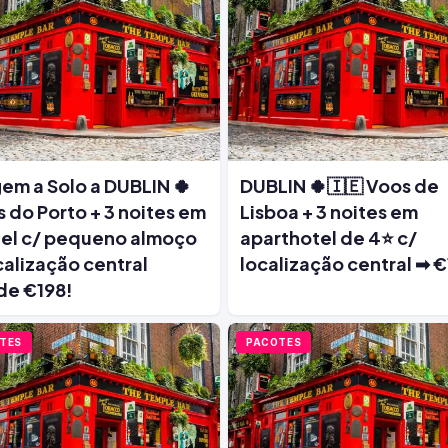
em a Solo a DUBLIN 🍀
DUBLIN 🍀🇮🇪 Voos de
 do Porto + 3 noites em
Lisboa + 3 noites em
el c/ pequeno almoço
aparthotel de 4⭐ c/
calização central
localização central ➡ €
de €198!
TES
PACOTES