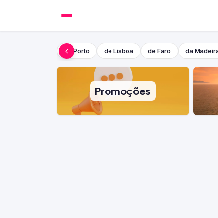
do Porto
de Lisboa
de Faro
da Madeir
Promoções