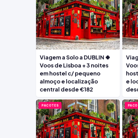
Viagem a Solo a DUBLIN 🍀
Viag
Voos de Lisboa + 3 noites
Voos
em hostel c/ pequeno
host
almoço e localização
e lo
central desde €182
des
PACOTES
PACO