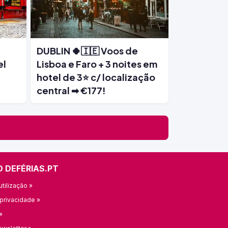
DUBLIN 🍀🇮🇪 Voos de
el
Lisboa e Faro + 3 noites em
hotel de 3⭐ c/ localização
central ➡ €177!
O DEFÉRIAS.PT
tilização »
 privacidade »
»