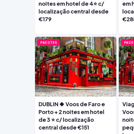
noites em hotel de 4⭐ c/
em h
localização central desde
loca
€179
€28
PACOTES
PACO
DUBLIN 🍀 Voos de Faro e
Viag
Porto + 2 noites em hotel
Voos
de 3 ⭐ c/ localização
noit
central desde €151
peq