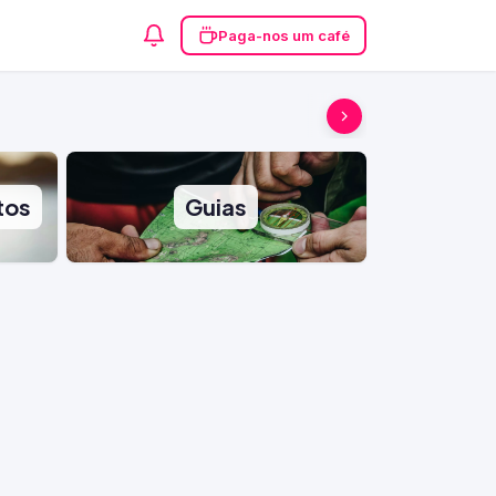
Paga-nos um café
tos
Guias