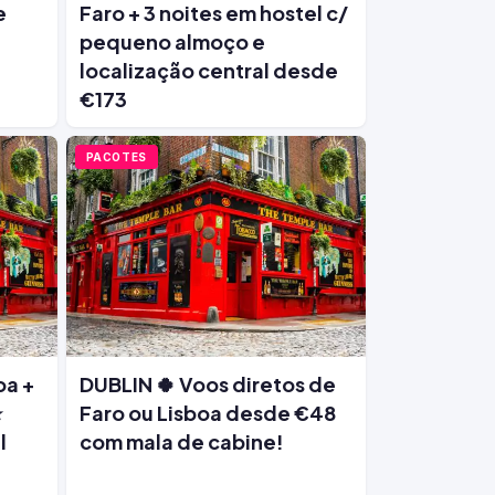
e
Faro + 3 noites em hostel c/
pequeno almoço e
localização central desde
€173
PACOTES
oa +
DUBLIN 🍀 Voos diretos de
⭐
Faro ou Lisboa desde €48
l
com mala de cabine!