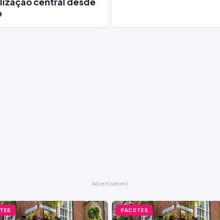
lização central desde
9
TES
PACOTES