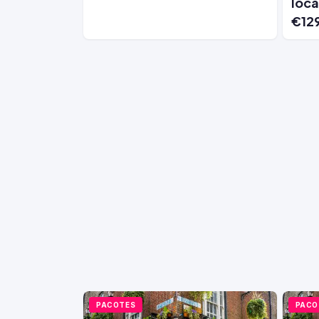
loca
€12
PACOTES
PACO