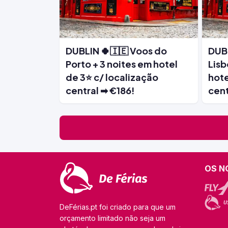
DUBLIN 🍀🇮🇪 Voos do
DUBL
Porto + 3 noites em hotel
Lisb
de 3⭐ c/ localização
hote
central ➡ €186!
cent
OS N
DeFérias.pt foi criado para que um
orçamento limitado não seja um