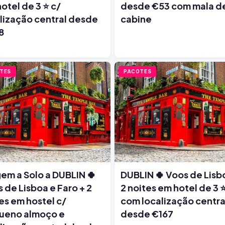
otel de 3 ⭐ c/
desde €53 com mala d
lização central desde
cabine
8
TES
PACOTES
em a Solo a DUBLIN 🍀
DUBLIN 🍀 Voos de Lisb
 de Lisboa e Faro + 2
2 noites em hotel de 3 
es em hostel c/
com localização centra
ueno almoço e
desde €167