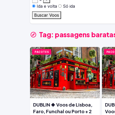
Ida e volta
Só ida
Buscar Voos
Tag:
passagens baratas
PACOTES
PACO
DUBLIN 🍀 Voos de Lisboa,
DUBL
Faro, Funchal ou Porto + 2
Voos