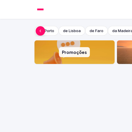
do Porto
de Lisboa
de Faro
da Madeir
Promoções