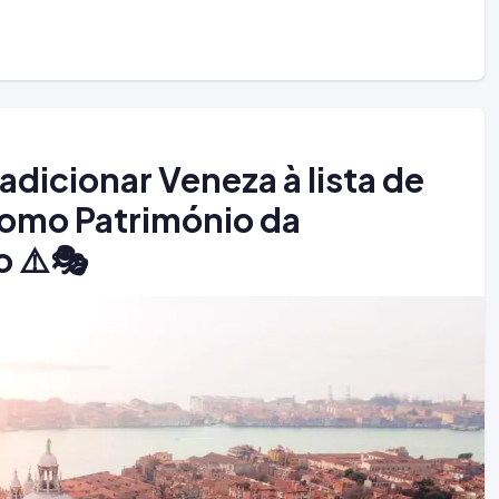
icionar Veneza à lista de
como Património da
 ⚠️🎭