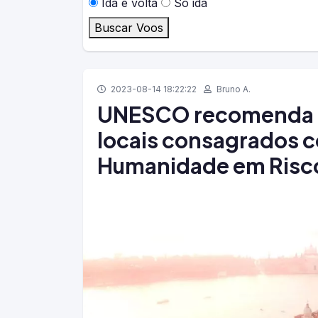
Ida e volta
Só ida
Buscar Voos
2023-08-14 18:22:22
Bruno A.
UNESCO recomenda ad
locais consagrados 
Humanidade em Risco