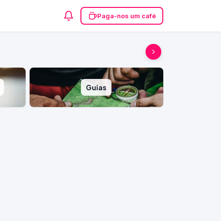
Paga-nos um café
Guias