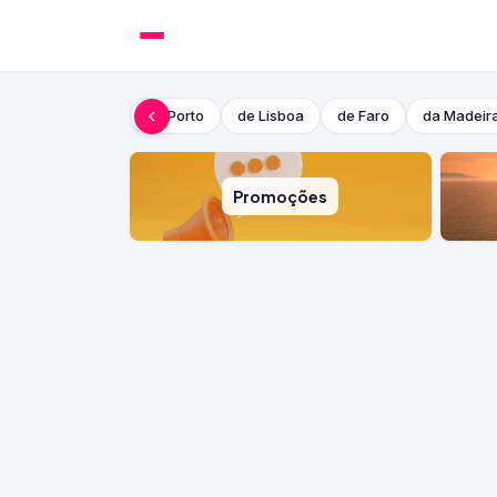
do Porto
de Lisboa
de Faro
da Madeir
Promoções