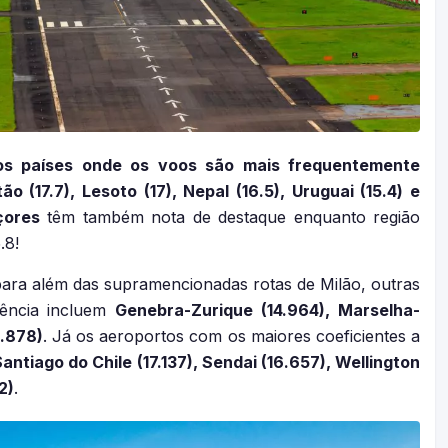
os países onde os voos são mais frequentemente
 (17.7), Lesoto (17), Nepal (16.5), Uruguai (15.4) e
çores
têm também nota de destaque enquanto região
.8!
ara além das supramencionadas rotas de Milão, outras
ulência incluem
Genebra-Zurique (14.964), Marselha-
3.878)
. Já os aeroportos com os maiores coeficientes a
antiago do Chile (17.137), Sendai (16.657), Wellington
2)
.