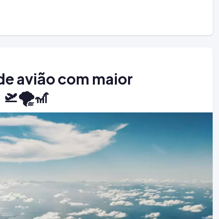
 de avião com maior
 🛫🌪️🎢