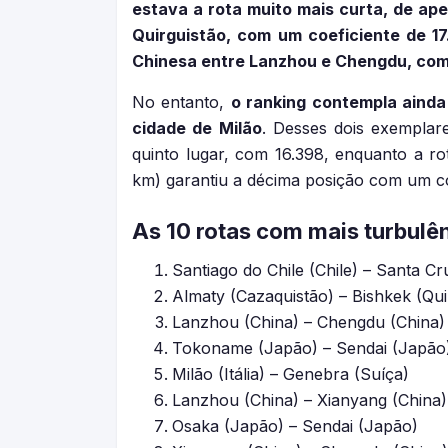
estava a rota muito mais curta, de ap
Quirguistão, com um coeficiente de 17
Chinesa entre Lanzhou e Chengdu, com 
No entanto,
o ranking contempla aind
cidade de Milão
. Desses dois exemplar
quinto lugar, com 16.398, enquanto a rot
km) garantiu a décima posição com um coe
As 10 rotas com mais turbul
Santiago do Chile (Chile) – Santa Cru
Almaty (Cazaquistão) – Bishkek (Qui
Lanzhou (China) – Chengdu (China)
Tokoname (Japão) – Sendai (Japão
Milão (Itália) – Genebra (Suíça)
Lanzhou (China) – Xianyang (China)
Osaka (Japão) – Sendai (Japão)