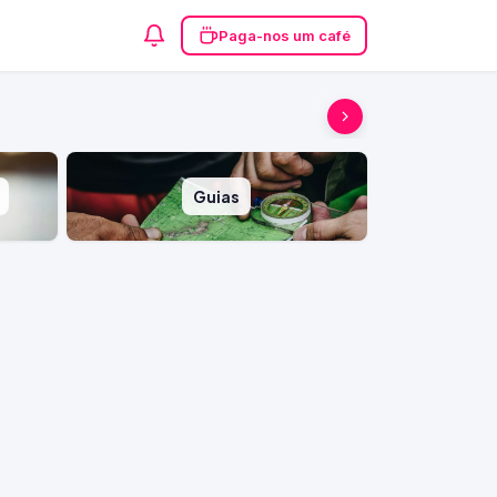
Paga-nos um café
Guias