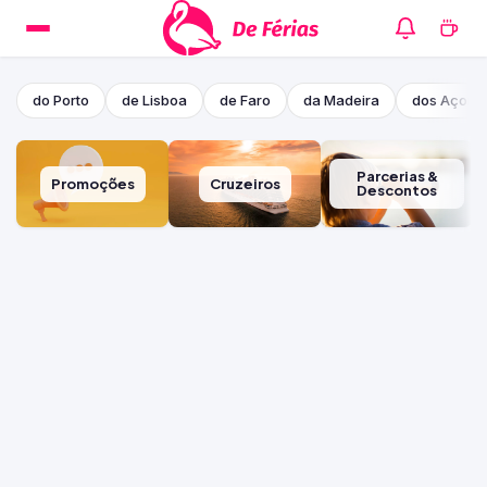
do Porto
de Lisboa
de Faro
da Madeira
dos Açore
Parcerias &
Promoções
Cruzeiros
Descontos