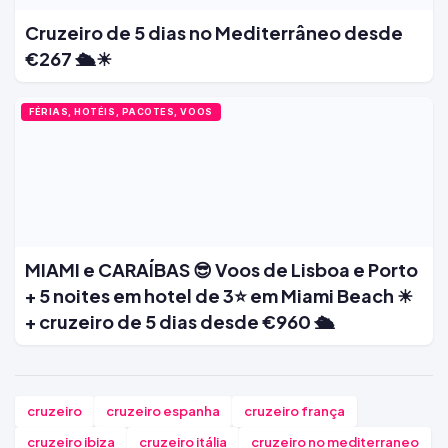
Cruzeiro de 5 dias no Mediterrâneo desde
€267 🛳️☀
FÉRIAS, HOTÉIS, PACOTES, VOOS
MIAMI e CARAÍBAS 😎 Voos de Lisboa e Porto
+ 5 noites em hotel de 3⭐ em Miami Beach ☀
+ cruzeiro de 5 dias desde €960 🛳️
cruzeiro
cruzeiro espanha
cruzeiro frança
cruzeiro ibiza
cruzeiro itália
cruzeiro no mediterraneo