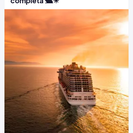
completa 🛳️☀