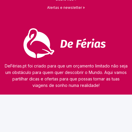
Alertas e newsletter »
DeFérias.pt foi criado para que um orçamento limitado não seja
um obstáculo para quem quer descobrir o Mundo. Aqui vamos
partilhar dicas e ofertas para que possas tornar as tuas
viagens de sonho numa realidade!
© 2026 kamaviNET sp. z o.o.
O nosso site utiliza tecnologias como cookies para obter e processar dados pessoais,
analisar o tráfego e personalizar o conteúdo dos anúncios. Os nossos parceiros podem
também utilizar esta tecnologia como parte do nosso site. A informação detalhada sobre
cookies e o tratamento de dados pessoais consta da
Política de Privacidade
. Consulta esta
informação antes de utilizares o nosso site. Caso não concordes com a utilização de cookies,
altera as definições do teu browser ou deixa de utilizar o website. Continuar a navegar
implica aceitação dos cookies no teu dispositivo.