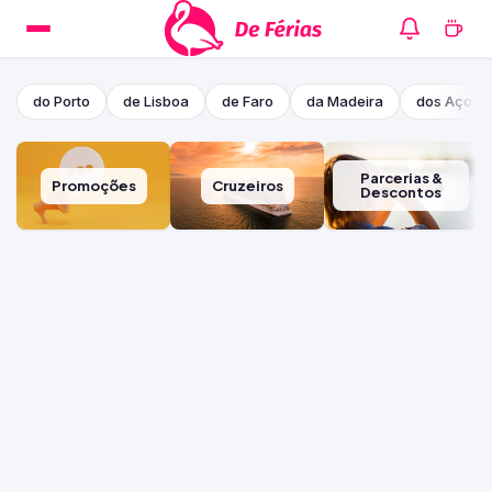
do Porto
de Lisboa
de Faro
da Madeira
dos Açore
Parcerias &
Promoções
Cruzeiros
Descontos