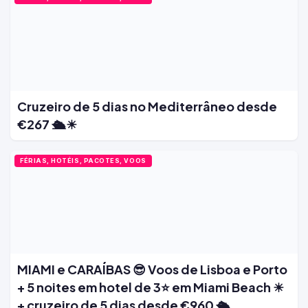
Cruzeiro de 5 dias no Mediterrâneo desde
€267 🛳️☀
FÉRIAS, HOTÉIS, PACOTES, VOOS
MIAMI e CARAÍBAS 😎 Voos de Lisboa e Porto
+ 5 noites em hotel de 3⭐ em Miami Beach ☀
+ cruzeiro de 5 dias desde €960 🛳️