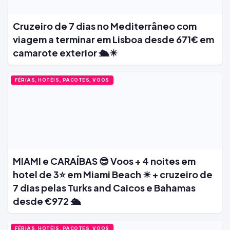
Cruzeiro de 7 dias no Mediterrâneo com
viagem a terminar em Lisboa desde 671€ em
camarote exterior 🛳️☀
FÉRIAS, HOTÉIS, PACOTES, VOOS
MIAMI e CARAÍBAS 😎 Voos + 4 noites em
hotel de 3⭐ em Miami Beach ☀ + cruzeiro de
7 dias pelas Turks and Caicos e Bahamas
desde €972 🛳️
FÉRIAS, HOTÉIS, PACOTES, VOOS