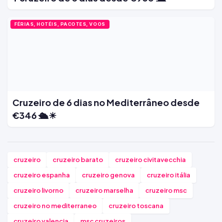
FÉRIAS, HOTÉIS, PACOTES, VOOS
Cruzeiro de 6 dias no Mediterrâneo desde
€346 🛳️☀
cruzeiro
cruzeiro barato
cruzeiro civitavecchia
cruzeiro espanha
cruzeiro genova
cruzeiro itália
cruzeiro livorno
cruzeiro marselha
cruzeiro msc
cruzeiro no mediterraneo
cruzeiro toscana
cruzeiro valencia
msc cruzeiros