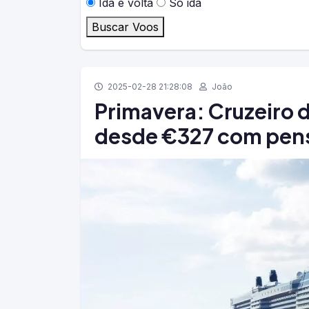
Ida e volta
Só ida
Buscar Voos
2025-02-28 21:28:08
João
Primavera: Cruzeiro 
desde €327 com pens