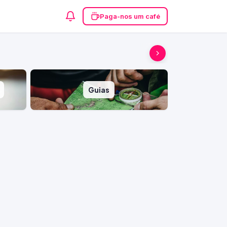
Paga-nos um café
Guias