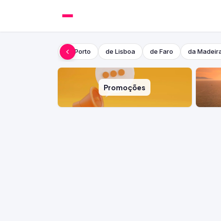
do Porto
de Lisboa
de Faro
da Madeir
Promoções