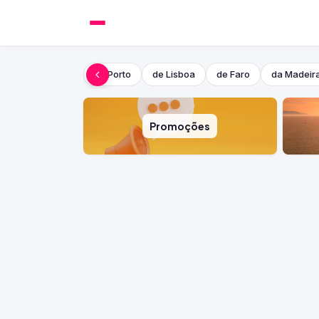
do Porto
de Lisboa
de Faro
da Madeir
Promoções