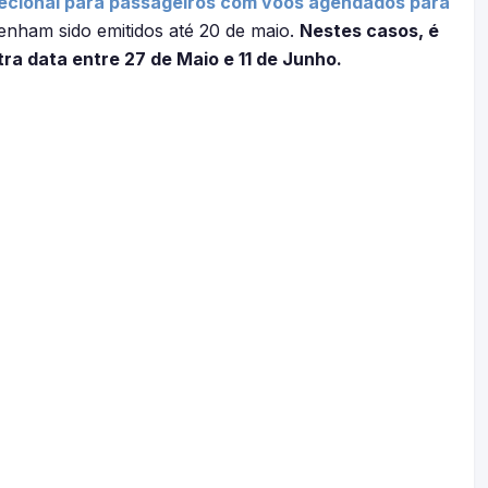
ecional para passageiros com voos agendados para
enham sido emitidos até 20 de maio.
Nestes casos, é
tra data entre 27 de Maio e 11 de Junho.