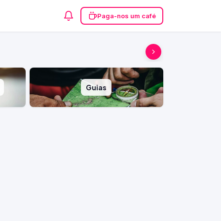
Paga-nos um café
Guias