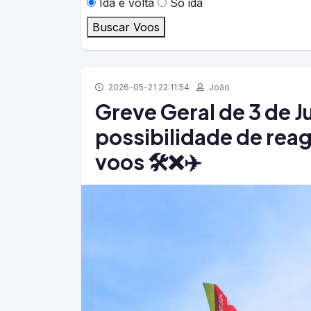
Ida e volta
Só ida
Buscar Voos
2026-05-21 22:11:54
João
Greve Geral de 3 de 
possibilidade de rea
voos 🛠️❌✈️