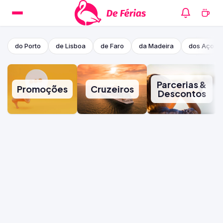
do Porto
de Lisboa
de Faro
da Madeira
dos Açore
Parcerias &
Promoções
Cruzeiros
Descontos