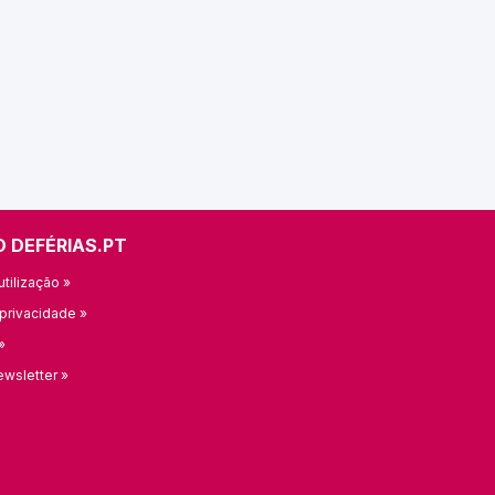
O DEFÉRIAS.PT
tilização »
 privacidade »
»
ewsletter »