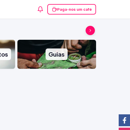
Paga-nos um café
tos
Guias