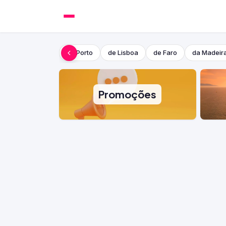
do Porto
de Lisboa
de Faro
da Madeir
Promoções