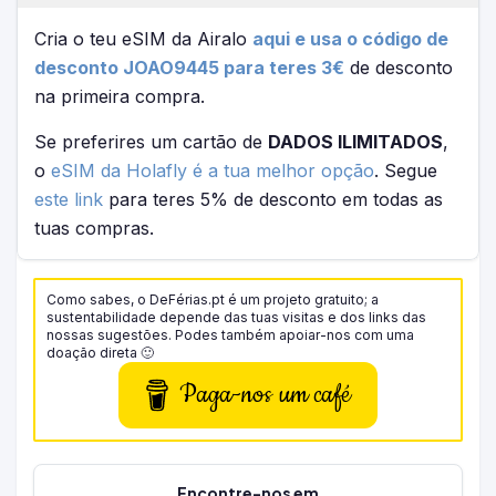
Cria o teu eSIM da Airalo
aqui e usa o código de
desconto JOAO9445 para teres 3€
de desconto
na primeira compra.
Se preferires um cartão de
DADOS ILIMITADOS
,
o
eSIM da Holafly é a tua melhor opção
. Segue
este link
para teres 5% de desconto em todas as
tuas compras.
Como sabes, o DeFérias.pt é um projeto gratuito; a
sustentabilidade depende das tuas visitas e dos links das
nossas sugestões. Podes também apoiar-nos com uma
doação direta 🙂
Paga-nos um café
Encontre-nos em