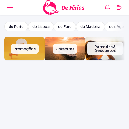
do Porto
de Lisboa
de Faro
da Madeira
dos Açore
Parcerias &
Promoções
Cruzeiros
Descontos