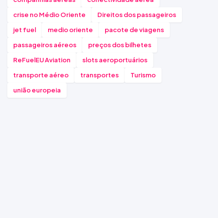
crise no Médio Oriente
Direitos dos passageiros
jet fuel
medio oriente
pacote de viagens
passageiros aéreos
preços dos bilhetes
ReFuelEU Aviation
slots aeroportuários
transporte aéreo
transportes
Turismo
união europeia