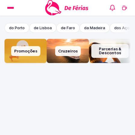
do Porto
de Lisboa
de Faro
da Madeira
dos Açore
Parcerias &
Promoções
Cruzeiros
Descontos