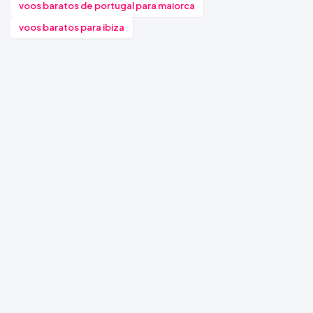
voos baratos de portugal para maiorca
voos baratos para ibiza