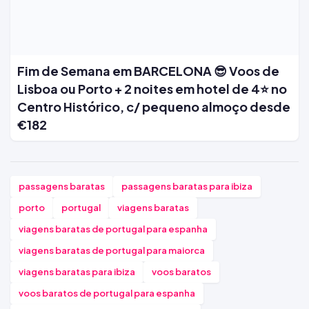
Fim de Semana em BARCELONA 😎 Voos de
Lisboa ou Porto + 2 noites em hotel de 4⭐ no
Centro Histórico, c/ pequeno almoço desde
€182
passagens baratas
passagens baratas para ibiza
porto
portugal
viagens baratas
viagens baratas de portugal para espanha
viagens baratas de portugal para maiorca
viagens baratas para ibiza
voos baratos
voos baratos de portugal para espanha