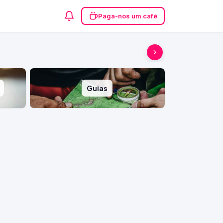
Paga-nos um café
Guias