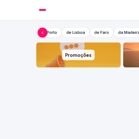
do Porto
de Lisboa
de Faro
da Madeir
Promoções