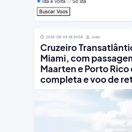
Ida e volta
Só ida
Buscar Voos
2025-08-04 18:34:56
João
Cruzeiro Transatlânti
Miami, com passagem 
Maarten e Porto Ric
completa e voo de re