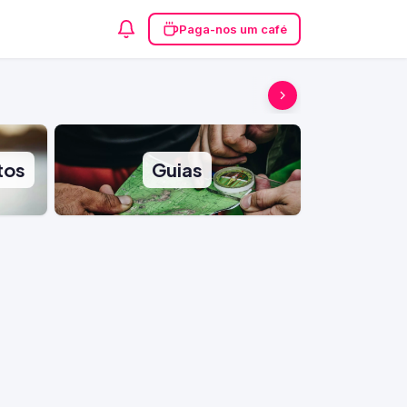
Paga-nos um café
tos
Guias