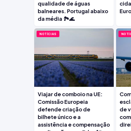
qualidade de águas
cida
balneares. Portugal abaixo
Euro
da média 🏞️🌊
NOTÍCIAS
NOTÍ
Viajar de comboio na UE:
Com
Comissão Europeia
esc
defende criação de
de v
bilhete único e a
comb
assistência e compensação
dire