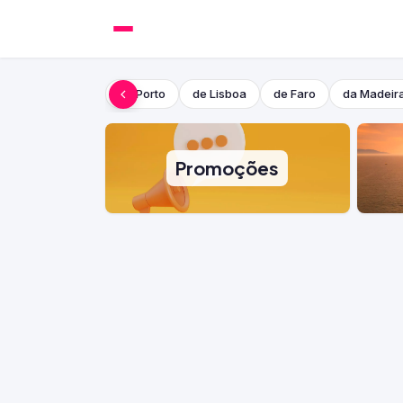
do Porto
de Lisboa
de Faro
da Madeir
Promoções