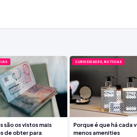
CIAS
CURIOSIDADES, NOTÍCIAS
s são os vistos mais
Porque é que há cada 
s de obter para
menos amenities