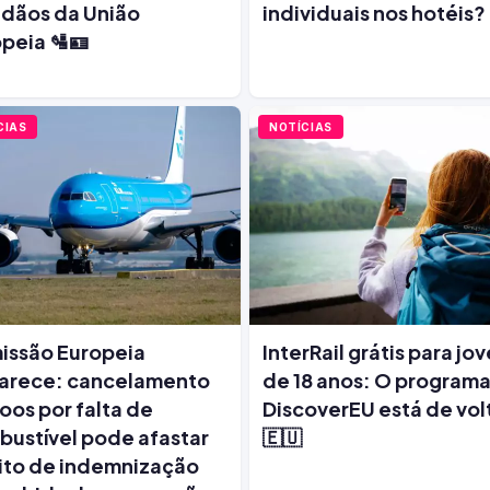
dãos da União
individuais nos hotéis?
peia 🛂🪪
CIAS
NOTÍCIAS
issão Europeia
InterRail grátis para jo
larece: cancelamento
de 18 anos: O program
oos por falta de
DiscoverEU está de volt
ustível pode afastar
🇪🇺
ito de indemnização