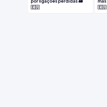
por ligações perdidas 🚂
mas 
🇪🇺
🇪🇺