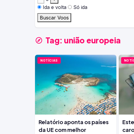
Ida e volta
Só ida
Buscar Voos
Tag:
união europeia
NOTÍCIAS
NOTÍ
Relatório aponta os países
Este
da UE com melhor
caro