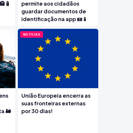
 🏨🧴
permite aos cidadãos
guardar documentos de
identificação na app 🪪📱
NOTÍCIAS
vens
União Europeia encerra as
a
suas fronteiras externas
a 🚂
por 30 dias!