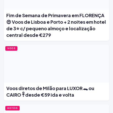
Fim de Semana de Primavera em FLORENÇA
😍 Voos de Lisboa e Porto + 2 noites em hotel
de 3⭐ c/ pequeno almoço e localização
central desde €279
VOOS
Voos diretos de Milão para LUXOR 🐊 ou
CAIRO 𓋹 desde €59 ida e volta
HOTÉIS