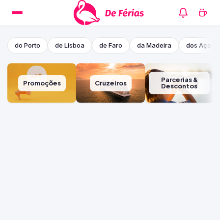
do Porto
de Lisboa
de Faro
da Madeira
dos Açore
Parcerias &
Promoções
Cruzeiros
Descontos