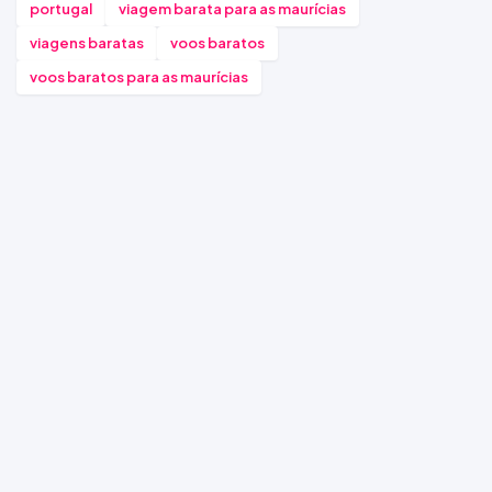
portugal
viagem barata para as maurícias
viagens baratas
voos baratos
voos baratos para as maurícias